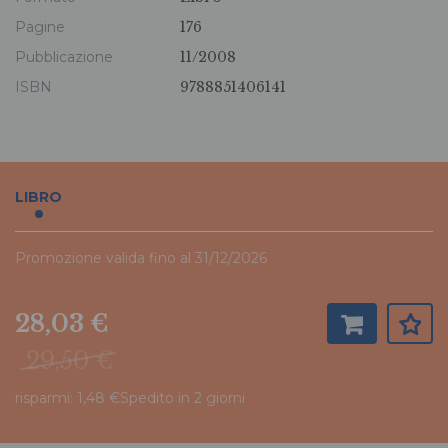
Pagine
176
Pubblicazione
11/2008
ISBN
9788851406141
LIBRO
Promozione valida fino al 31/12/2026
28,03 €
29,50 €
risparmi: 1,48 €
Spedito in 2 giorni