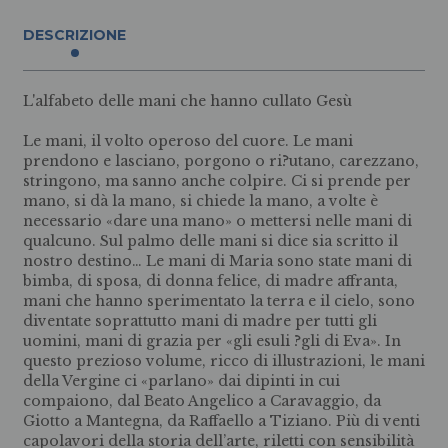
DESCRIZIONE
L'alfabeto delle mani che hanno cullato Gesù
Le mani, il volto operoso del cuore. Le mani
prendono e lasciano, porgono o ri?utano, carezzano,
stringono, ma sanno anche colpire. Ci si prende per
mano, si dà la mano, si chiede la mano, a volte è
necessario «dare una mano» o mettersi nelle mani di
qualcuno. Sul palmo delle mani si dice sia scritto il
nostro destino… Le mani di Maria sono state mani di
bimba, di sposa, di donna felice, di madre affranta,
mani che hanno sperimentato la terra e il cielo, sono
diventate soprattutto mani di madre per tutti gli
uomini, mani di grazia per «gli esuli ?gli di Eva». In
questo prezioso volume, ricco di illustrazioni, le mani
della Vergine ci «parlano» dai dipinti in cui
compaiono, dal Beato Angelico a Caravaggio, da
Giotto a Mantegna, da Raffaello a Tiziano. Più di venti
capolavori della storia dell’arte, riletti con sensibilità