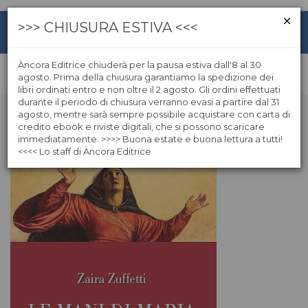
>>> CHIUSURA ESTIVA <<<
Àncora Editrice chiuderà per la pausa estiva dall'8 al 30
agosto. Prima della chiusura garantiamo la spedizione dei
libri ordinati entro e non oltre il 2 agosto. Gli ordini effettuati
durante il periodo di chiusura verranno evasi a partire dal 31
agosto, mentre sarà sempre possibile acquistare con carta di
credito ebook e riviste digitali, che si possono scaricare
immediatamente. >>>> Buona estate e buona lettura a tutti!
<<<< Lo staff di Àncora Editrice