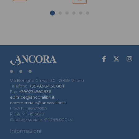
Via Benigno Crespi, 30 - 20159 Milano
Telefono:
+39-02-34.56.08.1
Fax:
+390234560836
editrice@ancoralibri.it
commerciale@ancoralibri.it
P.IVA IT 11964770157
R.E.A. MI - 1513628
Capitale sociale: € 1.248.000 i.v.
Informazioni