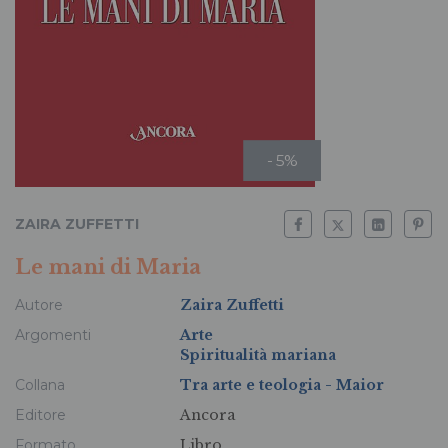
- 5%
ZAIRA ZUFFETTI
Le mani di Maria
Autore
Zaira Zuffetti
Argomenti
Arte
Spiritualità mariana
Collana
Tra arte e teologia - Maior
Editore
Ancora
Formato
Libro