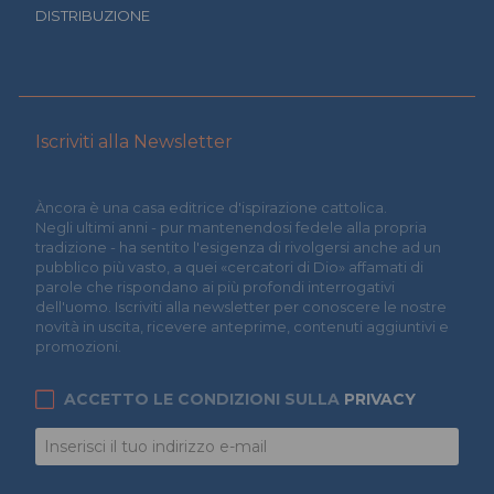
DISTRIBUZIONE
Iscriviti alla Newsletter
Àncora è una casa editrice d'ispirazione cattolica.
Negli ultimi anni - pur mantenendosi fedele alla propria
tradizione - ha sentito l'esigenza di rivolgersi anche ad un
pubblico più vasto, a quei «cercatori di Dio» affamati di
parole che rispondano ai più profondi interrogativi
dell'uomo. Iscriviti alla newsletter per conoscere le nostre
novità in uscita, ricevere anteprime, contenuti aggiuntivi e
promozioni.
ACCETTO LE CONDIZIONI SULLA
PRIVACY