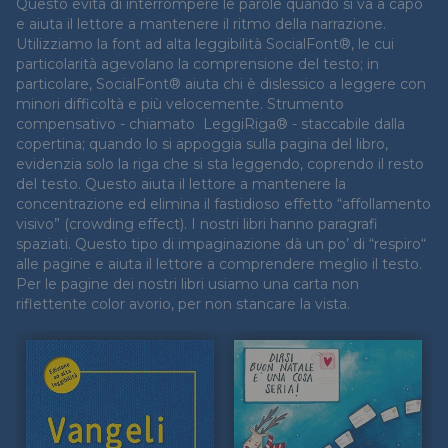
Questo evita di interrompere le parole quando si va a capo
e nella moda, l’autrice
l’inaugurazione del Museo San
e aiuta il lettore a mantenere il ritmo della narrazione.
ricostruisce l’evolvere della
Fedele. Itinerari di arte e fede.
Utilizziamo la font ad alta leggibilità SocialFont®, le cui
concezione della morte nel suo
Jannis Kounellis, Mimmo
particolarità agevolano la comprensione del testo; in
legame profondo con il corpo,
Paladino, Claudio Parmiggiani,
particolare, SocialFont® aiuta chi è dislessico a leggere con
in tensione dinamica tra
Nicola De Maria e molti altri
minori difficoltà e più velocemente. Strumento
sostanza e apparenza. In questo
artisti hanno lavorato negli
compensativo - chiamato LeggiRiga® - staccabile dalla
processo anche il look ha
spazi della chiesa per dare vita a
copertina; quando lo si appoggia sulla pagina del libro,
giocato un ruolo fondamentale,
vere e proprie “stanze di
evidenzia solo la riga che si sta leggendo, coprendo il resto
seguendo una riflessione
contemplazione”. Il libro è
del testo. Questo aiuta il lettore a mantenere la
presente già nella Bibbia e nei
un’utile guida lungo le tappe di
concentrazione ed elimina il fastidioso effetto “affollamento
Padri della Chiesa, dove l’abito è
questo cammino.
visivo” (crowding effect). I nostri libri hanno paragrafi
simbolo di ambiguità e
spaziati. Questo tipo di impaginazione dà un po’ di “respiro“
illusione, ma anche specchio
alle pagine e aiuta il lettore a comprendere meglio il testo.
verace della nostra natura
Per le pagine dei nostri libri usiamo una carta non
mortale.
riflettente color avorio, per non stancare la vista.