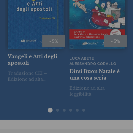
- 5%
- 5%
Vangeli e Atti degli
LUCA ABETE
,
apostoli
ALESSANDRO CORALLO
Dirsi Buon Natale è
Traduzione CEI –
una cosa seria
Edizione ad alta
leggibilità
Edizione ad alta
leggibilità