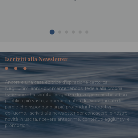
Iscriviti alla Newsletter
Àncora è una casa editrice d'ispirazione cattolica.
Negli ultimi anni - pur mantenendosi fedele alla propria
tradizione - ha sentito l'esigenza di rivolgersi anche ad un
pubblico più vasto, a quei «cercatori di Dio» affamati di
parole che rispondano ai più profondi interrogativi
dell'uomo. Iscriviti alla newsletter per conoscere le nostre
novità in uscita, ricevere anteprime, contenuti aggiuntivi e
promozioni.