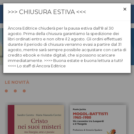
>>> CHIUSURA ESTIVA <<<
Vendita online Libri - Àncora
Àncora Editrice chiuderà per la pausa estiva dall'8 al 30
agosto. Prima della chiusura garantiamo la spedizione dei
Vendita libri su Àncora Editrice
libri ordinati entro e non oltre il 2 agosto. Gli ordini effettuati
durante il periodo di chiusura verranno evasi a partire dal 31
agosto, mentre sarà sempre possibile acquistare con carta di
credito ebook e riviste digitali, che si possono scaricare
immediatamente. >>>> Buona estate e buona lettura a tutti!
<<<< Lo staff di Àncora Editrice
LE NOVITÀ