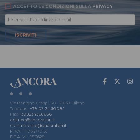
ACCETTO LE CONDIZIONI SULLA
PRIVACY
ISCRIVITI
Via Benigno Crespi, 30 - 20159 Milano
Telefono:
+39-02-34.56.08.1
Fax:
+390234560836
editrice@ancoralibri.it
commerciale@ancoralibri.it
P.IVA IT 11964770157
R.E.A. MI - 1513628