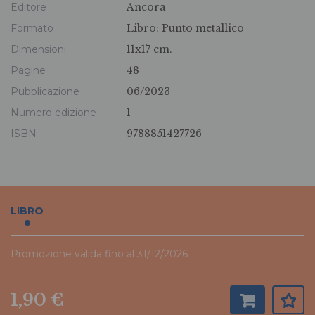
Editore
Ancora
Formato
Libro:
Punto metallico
Dimensioni
11x17 cm.
Pagine
48
Pubblicazione
06/2023
Numero edizione
1
ISBN
9788851427726
LIBRO
Promozione valida fino al 31/12/2026
1,90 €