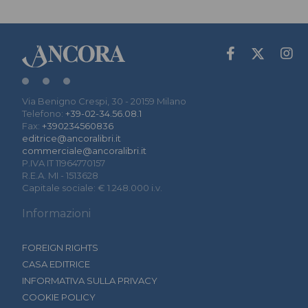
Via Benigno Crespi, 30 - 20159 Milano
Telefono:
+39-02-34.56.08.1
Fax:
+390234560836
editrice@ancoralibri.it
commerciale@ancoralibri.it
P.IVA IT 11964770157
R.E.A. MI - 1513628
Capitale sociale: € 1.248.000 i.v.
Informazioni
FOREIGN RIGHTS
CASA EDITRICE
INFORMATIVA SULLA PRIVACY
COOKIE POLICY