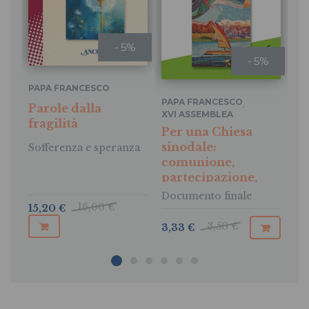
- 5%
- 5%
PAPA FRANCESCO
PAPA FRANCESCO
,
Parole dalla
PA
XVI ASSEMBLEA
fragilità
GENERALE ORDINARIA
Di
Per una Chiesa
DEL SINODO DEI VESCOVI
sinodale:
Sofferenza e speranza
Le
comunione,
su
partecipazione,
di
missione
Documento finale
Ge
16,00 €
15,20 €
3,50 €
3,33 €
2,