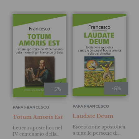
- 5%
- 5%
PAPA FRANCESCO
PA
PAPA FRANCESCO
La
Laudate Deum
Totum Amoris Est
L
Esortazione apostolica
Lettera apostolica nel
a tutte le persone di
IV centenario della