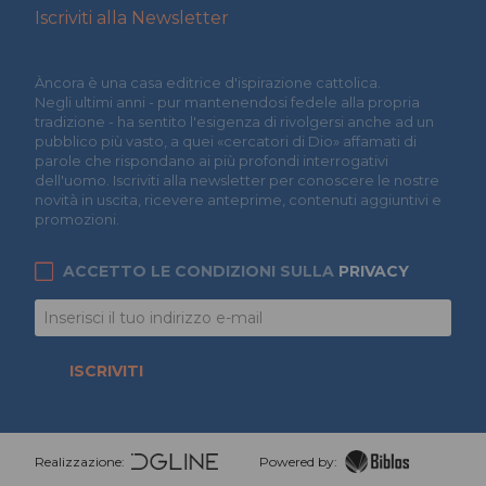
Iscriviti alla Newsletter
Àncora è una casa editrice d'ispirazione cattolica.
Negli ultimi anni - pur mantenendosi fedele alla propria
tradizione - ha sentito l'esigenza di rivolgersi anche ad un
pubblico più vasto, a quei «cercatori di Dio» affamati di
parole che rispondano ai più profondi interrogativi
dell'uomo. Iscriviti alla newsletter per conoscere le nostre
novità in uscita, ricevere anteprime, contenuti aggiuntivi e
promozioni.
ACCETTO LE CONDIZIONI SULLA
PRIVACY
ISCRIVITI
Realizzazione:
Powered by: