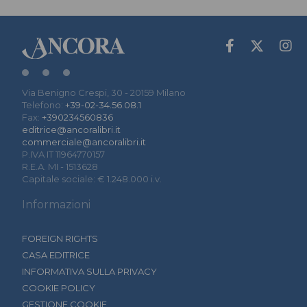
Via Benigno Crespi, 30 - 20159 Milano
Telefono:
+39-02-34.56.08.1
Fax:
+390234560836
editrice@ancoralibri.it
commerciale@ancoralibri.it
P.IVA IT 11964770157
R.E.A. MI - 1513628
Capitale sociale: € 1.248.000 i.v.
Informazioni
FOREIGN RIGHTS
CASA EDITRICE
INFORMATIVA SULLA PRIVACY
COOKIE POLICY
GESTIONE COOKIE