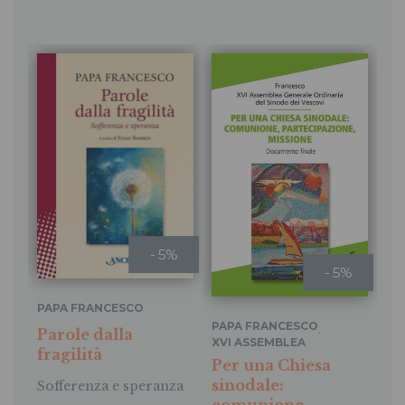
- 5%
- 5%
PAPA FRANCESCO
PAPA FRANCESCO
,
Parole dalla
PA
XVI ASSEMBLEA
fragilità
GENERALE ORDINARIA
Di
Per una Chiesa
DEL SINODO DEI VESCOVI
sinodale:
Sofferenza e speranza
Le