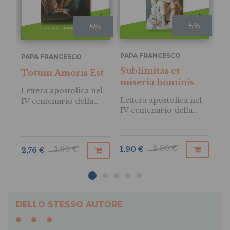
- 5%
- 5%
PA
PAPA FRANCESCO
PAPA FRANCESCO
Sublimitas et
L
Totum Amoris Est
miseria hominis
Es
Lettera apostolica nel
a t
Lettera apostolica nel
IV centenario della
bu
IV centenario della
morte di san
cri
nascita di Blaise Pascal
Francesco di Sales
2,00 €
1,8
2,90 €
1,90 €
2,76 €
DELLO STESSO AUTORE