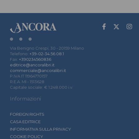
Via Benigno Crespi, 30 - 20159 Milano
Telefono:
+39-02-34.56.08.1
Fax:
+390234560836
editrice@ancoralibri.it
commerciale@ancoralibri.it
P.IVA IT 11964770157
R.E.A. MI - 1513628
Capitale sociale: € 1.248.000 i.v.
Informazioni
FOREIGN RIGHTS
CASA EDITRICE
INFORMATIVA SULLA PRIVACY
COOKIE POLICY