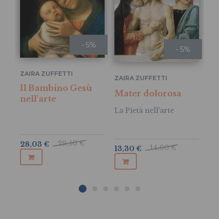
- 5%
- 5%
ZAIRA ZUFFETTI
ZA
ZAIRA ZUFFETTI
Il Bambino Gesù
L'
Mater dolorosa
nell'arte
si
La Pietà nell'arte
Sa
29,50 €
28,03 €
14,00 €
29
13,30 €