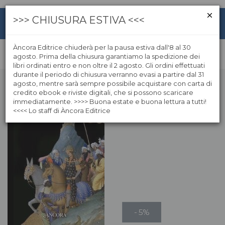
>>> CHIUSURA ESTIVA <<<
Àncora Editrice chiuderà per la pausa estiva dall'8 al 30
agosto. Prima della chiusura garantiamo la spedizione dei
libri ordinati entro e non oltre il 2 agosto. Gli ordini effettuati
durante il periodo di chiusura verranno evasi a partire dal 31
agosto, mentre sarà sempre possibile acquistare con carta di
credito ebook e riviste digitali, che si possono scaricare
immediatamente. >>>> Buona estate e buona lettura a tutti!
<<<< Lo staff di Àncora Editrice
- 5%