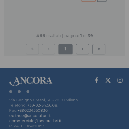
466
risultati | pagina:
1
di
39
1
Via Benigno Crespi, 30 - 20159 Milano
Telefono:
+39-02-34.56.08.1
Fax:
+390234560836
editrice@ancoralibri.it
commerciale@ancoralibri.it
P.IVA IT 11964770157