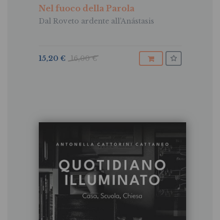
Nel fuoco della Parola
Dal Roveto ardente all’Anástasis
15,20 €
16,00 €