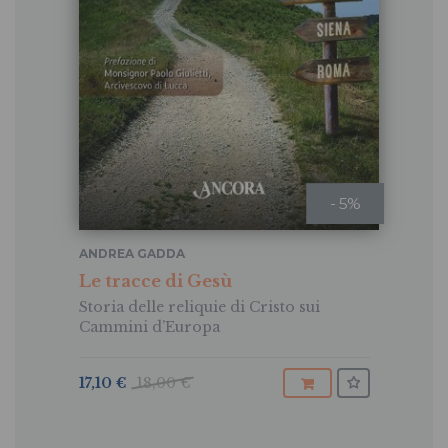
- 5%
ANDREA GADDA
Le tracce di Gesù
Storia delle reliquie di Cristo sui
Cammini d’Europa
17,10 €
18,00 €