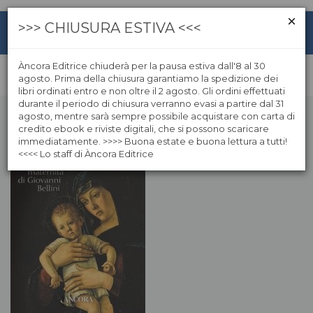
>>> CHIUSURA ESTIVA <<<
Àncora Editrice chiuderà per la pausa estiva dall'8 al 30
agosto. Prima della chiusura garantiamo la spedizione dei
libri ordinati entro e non oltre il 2 agosto. Gli ordini effettuati
durante il periodo di chiusura verranno evasi a partire dal 31
agosto, mentre sarà sempre possibile acquistare con carta di
credito ebook e riviste digitali, che si possono scaricare
immediatamente. >>>> Buona estate e buona lettura a tutti!
<<<< Lo staff di Àncora Editrice