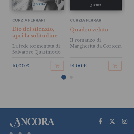
CURZIA FERRARI
CURZIA FERRARI
CU
Dio del silenzio,
Il
Quadro velato
apri la solitudine
fe
Il romanzo di
Fr
La fede tormentata di
Margherita da Cortona
Salvatore Quasimodo
16,00 €
15,00 €
13