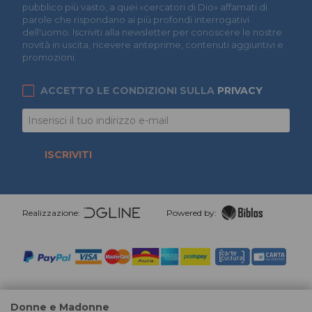
pubblico più vasto, a quei «cercatori di Dio» affamati di
parole che rispondano ai più profondi interrogativi
dell'uomo. Iscriviti alla newsletter per conoscere le nostre
novità in uscita, ricevere anteprime, contenuti aggiuntivi e
promozioni.
ACCETTO LE CONDIZIONI SULLA
PRIVACY
ISCRIVITI
Realizzazione:
Powered by:
Donne e Madonne