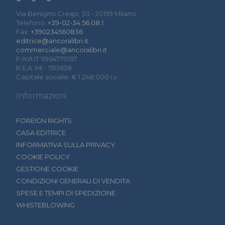
Via Benigno Crespi, 30 - 20159 Milano
Telefono:
+39-02-34.56.08.1
Fax:
+390234560836
editrice@ancoralibri.it
commerciale@ancoralibri.it
P.IVA IT 11964770157
R.E.A. MI - 1513628
Capitale sociale: € 1.248.000 i.v.
Informazioni
FOREIGN RIGHTS
CASA EDITRICE
INFORMATIVA SULLA PRIVACY
COOKIE POLICY
GESTIONE COOKIE
CONDIZIONI GENERALI DI VENDITA
SPESE E TEMPI DI SPEDIZIONE
WHISTEBLOWING