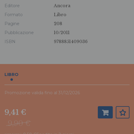
Editore
Ancora
Formato
Libro
Pagine
208
Pubblicazione
10/2011
ISBN
9788851409036
LIBRO
Promozione valida fino al 31/12/2026
9,41 €
9,90 €