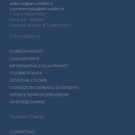
editrice@ancoralibri.it
commerciale@ancoralibri.it
P.IVA IT 11964770157
R.E.A. MI - 1513628
Capitale sociale: € 1.248.000 i.v.
Informazioni
FOREIGN RIGHTS
CASA EDITRICE
INFORMATIVA SULLA PRIVACY
COOKIE POLICY
GESTIONE COOKIE
CONDIZIONI GENERALI DI VENDITA
SPESE E TEMPI DI SPEDIZIONE
WHISTEBLOWING
Servizio Clienti
CONTATTACI