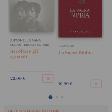
ANTONELLA RANA
,
Aut
MARIA TERESA FERRARI
Autori vari
Co
Ascoltare gli
La Sacra Bibbia
fa
sguardi
1/
22,00 €
4,
16,90 €
DELLO STESSO AUTORE