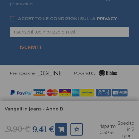
promozioni.
ACCETTO LE CONDIZIONI SULLA
PRIVACY
ISCRIVITI
Realizzazione:
Powered by:
Vangeli in jeans - Anno B
Spedito
risparmi:
9,90 €
9,41 €
in 2
0,50 €
giorni