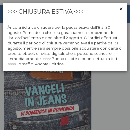
>>> CHIUSURA ESTIVA <<<
Àncora Editrice chiuderà per la pausa estiva dall'8 al 30
agosto. Prima della chiusura garantiamo la spedizione dei
libri ordinati entro e non oltre il 2 agosto. Gli ordini effettuati
durante il periodo di chiusura verranno evasi a partire dal 31
agosto, mentre sarà sempre possibile acquistare con carta di
credito ebook e riviste digitali, che si possono scaricare
immediatamente. >>>> Buona estate e buona lettura a tutti!
<<<< Lo staff di Àncora Editrice