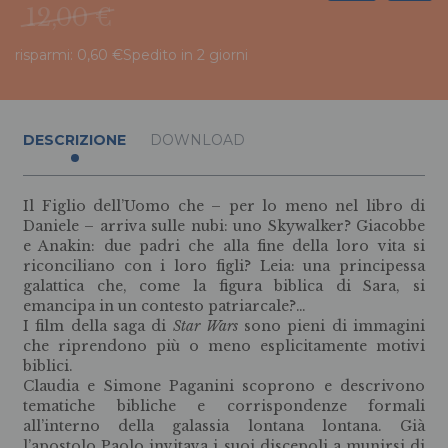
12,00 €
risparmi: 0,60 €
Spedito in 2 giorni
DESCRIZIONE
DOWNLOAD
Il Figlio dell’Uomo che – per lo meno nel libro di
Daniele – arriva sulle nubi: uno Skywalker? Giacobbe
e Anakin: due padri che alla fine della loro vita si
riconciliano con i loro figli? Leia: una principessa
galattica che, come la figura biblica di Sara, si
emancipa in un contesto patriarcale?…
I film della saga di
Star Wars
sono pieni di immagini
che riprendono più o meno esplicitamente motivi
biblici.
Claudia e Simone Paganini scoprono e descrivono
tematiche bibliche e corrispondenze formali
all’interno della galassia lontana lontana. Già
l’apostolo Paolo invitava i suoi discepoli a munirsi di