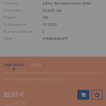
Formato
Libro:
Brossura senza alette
Dimensioni
14,5x21 cm.
Pagine
136
Pubblicazione
07/2025
Numero edizione
1
ISBN
9788851430177
CARTACEO
EPUB
Promozione valida fino al 31/12/2026
12,35 €
13,00 €