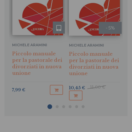
- 5%
MI
MICHELE ARAMINI
MICHELE ARAMINI
Eu
Piccolo manuale
Piccolo manuale
Le
per la pastorale dei
per la pastorale dei
al 
divorziati in nuova
divorziati in nuova
unione
unione
10
11,00 €
10,45 €
7,99 €