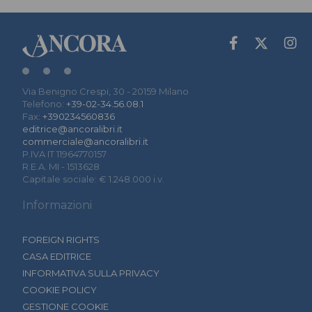
Via Benigno Crespi, 30 - 20159 Milano
Telefono:
+39-02-34.56.08.1
Fax:
+390234560836
editrice@ancoralibri.it
commerciale@ancoralibri.it
P.IVA IT 11964770157
R.E.A. MI - 1513628
Capitale sociale: € 1.248.000 i.v.
Informazioni
FOREIGN RIGHTS
CASA EDITRICE
INFORMATIVA SULLA PRIVACY
COOKIE POLICY
GESTIONE COOKIE