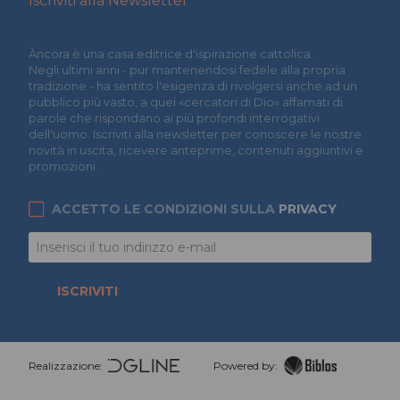
Iscriviti alla Newsletter
Àncora è una casa editrice d'ispirazione cattolica.
Negli ultimi anni - pur mantenendosi fedele alla propria
tradizione - ha sentito l'esigenza di rivolgersi anche ad un
pubblico più vasto, a quei «cercatori di Dio» affamati di
parole che rispondano ai più profondi interrogativi
dell'uomo. Iscriviti alla newsletter per conoscere le nostre
novità in uscita, ricevere anteprime, contenuti aggiuntivi e
promozioni.
ACCETTO LE CONDIZIONI SULLA
PRIVACY
ISCRIVITI
Realizzazione:
Powered by: