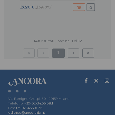
15,20 €
16,00 €
140
risultati | pagina:
1
di
12
1
Via Benigno Crespi, 30 - 20159 Milano
Telefono:
+39-02-34.56.08.1
Fax:
+390234560836
editrice@ancoralibri.it