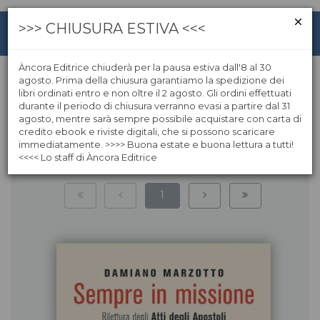
>>> CHIUSURA ESTIVA <<<
Àncora Editrice chiuderà per la pausa estiva dall'8 al 30
agosto. Prima della chiusura garantiamo la spedizione dei
libri ordinati entro e non oltre il 2 agosto. Gli ordini effettuati
Sacra Scrittura
durante il periodo di chiusura verranno evasi a partire dal 31
agosto, mentre sarà sempre possibile acquistare con carta di
credito ebook e riviste digitali, che si possono scaricare
immediatamente. >>>> Buona estate e buona lettura a tutti!
<<<< Lo staff di Àncora Editrice
140
risultati | pagina:
1
di
12
1