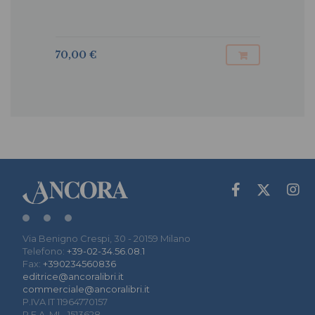
70,00 €
Via Benigno Crespi, 30 - 20159 Milano
Telefono:
+39-02-34.56.08.1
Fax:
+390234560836
editrice@ancoralibri.it
commerciale@ancoralibri.it
P.IVA IT 11964770157
R.E.A. MI - 1513628