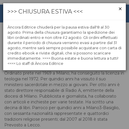
>>> CHIUSURA ESTIVA <<<
Àncora Editrice chiuderà per la pausa estiva dall'8 al 30
agosto. Prima della chiusura garantiamo la spedizione dei
libri ordinati entro e non oltre il 2 agosto. Gli ordini effettuati
Franco Cecchin
durante il periodo di chiusura verranno evasi a partire dal 31
agosto, mentre sarà sempre possibile acquistare con carta di
credito ebook e riviste digitali, che si possono scaricare
Franco Cecchin, di origine veneta, è nato il 2 febbraio del
immediatamente. >>>> Buona estate e buona lettura a tutti!
1943 a Castel­lucchio Mantovano e ha trascorso la
<<<< Lo staff di Àncora Editrice
fanciullezza a Bozzolo, alla scuola di don Primo Mazzolari.
Ordinato prete nel 1969 a Milano, ha conseguito la licenza in
teologia nel 1972. Per quindici anni ha vissuto il suo
ministero sacerdotale in mezzo ai giovani. Per otto anni è
stato direttore responsabile di Radio A, emittente della
diocesi di Milano. Pubblicista e giornalista, ha collaborato
con articoli e inchieste per varie testate. Ha scritto una
decina di libri. Parroco per quindici anni a Milano3-­Basiglio,
con sessanta nazionalità rappresentate e quattordici
tradizioni religiose presenti; dal 2007 al 2018 è stata
Prevosto a Lecco.