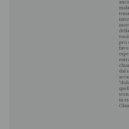
anco
mala
tema
inter
mort
dell
vuol
pro 
favor
espe
entr
chia
dal s
acca
"dol
quel
scen
in e
Olan