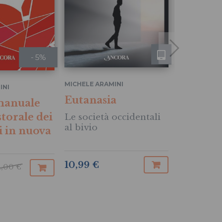
- 5%
MICHELE ARAMINI
MICHELE ARA
INI
Eutanasia
Eutanas
manuale
storale dei
Le società occidentali
Le societ
al bivio
al bivio
i in nuova
10,99 €
15,20 €
1,00 €