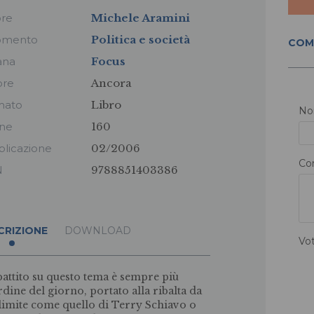
ore
Michele Aramini
omento
Politica e società
COM
ana
Focus
ore
Ancora
mato
Libro
N
ine
160
licazione
02/2006
Co
N
9788851403386
CRIZIONE
DOWNLOAD
Vo
ibattito su questo tema è sempre più
ordine del giorno, portato alla ribalta da
 limite come quello di Terry Schiavo o