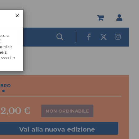
usura
i
 mentre
e si
 <<<< Lo
IBRO
12,00 €
NON ORDINABILE
Vai alla nuova edizione