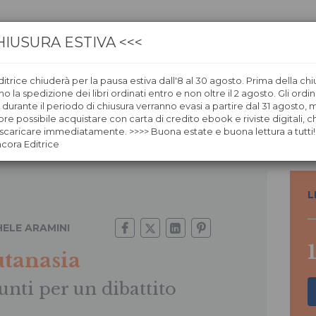
HIUSURA ESTIVA <<<
itrice chiuderà per la pausa estiva dall'8 al 30 agosto. Prima della chi
CA
LIBRERIE
ÀNCORAWOW
 la spedizione dei libri ordinati entro e non oltre il 2 agosto. Gli ordin
i durante il periodo di chiusura verranno evasi a partire dal 31 agosto,
re possibile acquistare con carta di credito ebook e riviste digitali, ch
caricare immediatamente. >>>> Buona estate e buona lettura a tutti!
ncora Editrice
L
HELE ARAMINI
tanasia
unti per un dibattito