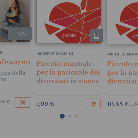
- 5%
I
MICHELE ARAMINI
MICHELE ARAM
nfessarmi
Piccolo manuale
Piccolo 
per la pastorale dei
per la pa
ezza della
one
divorziati in nuova
divorziat
unione
unione
00 €
7,99 €
1
10,45 €