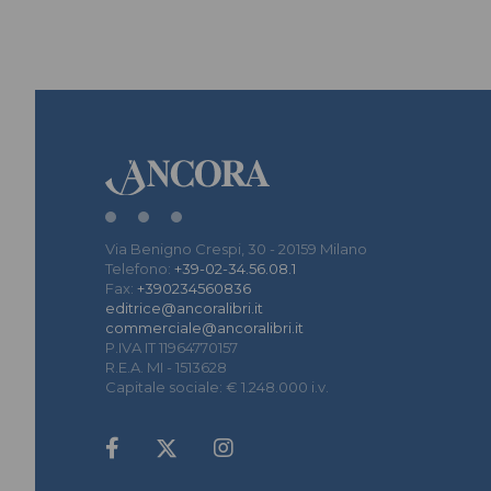
Via Benigno Crespi, 30 - 20159 Milano
Telefono:
+39-02-34.56.08.1
Fax:
+390234560836
editrice@ancoralibri.it
commerciale@ancoralibri.it
P.IVA IT 11964770157
R.E.A. MI - 1513628
Capitale sociale: € 1.248.000 i.v.