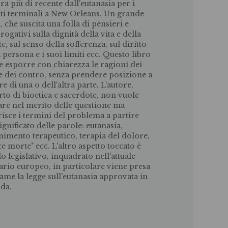
ra più di recente dall'eutanasia per i
ti terminali a New Orleans. Un grande
, che suscita una folla di pensieri e
rogativi sulla dignità della vita e della
e, sul senso della sofferenza, sul diritto
a persona e i suoi limiti ecc. Questo libro
e esporre con chiarezza le ragioni dei
e dei contro, senza prendere posizione a
e di una o dell'altra parte. L'autore,
rto di bioetica e sacerdote, non vuole
are nel merito delle questione ma
risce i termini del problema a partire
ignificato delle parole: eutanasia,
nimento terapeutico, terapia del dolore,
ce morte" ecc. L'altro aspetto toccato è
lo legislativo, inquadrato nell'attuale
ario europeo, in particolare viene presa
same la legge sull'eutanasia approvata in
da.