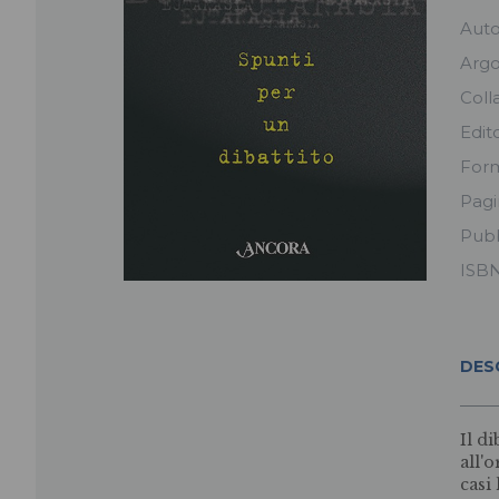
Aut
Arg
Coll
Edit
For
Pag
Pubb
ISB
DES
Il d
all'
casi