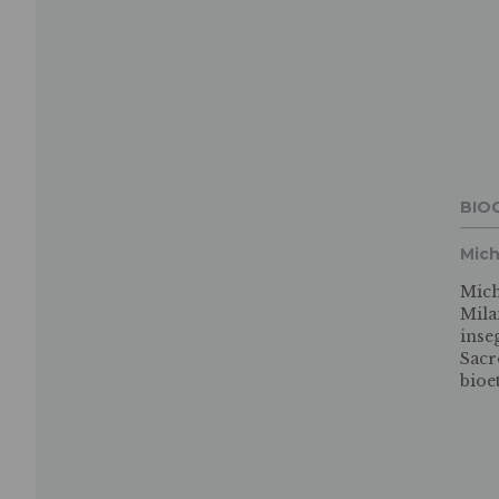
BIO
Mich
Mich
Mila
inse
Sacr
bioe