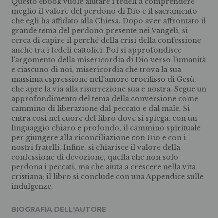
Questo ebook vuole aiutare i fedeli a comprendere
meglio il valore del perdono di Dio e il sacramento
che egli ha affidato alla Chiesa. Dopo aver affrontato il
grande tema del perdono presente nei Vangeli, si
cerca di capire il perché della crisi della confessione
anche tra i fedeli cattolici. Poi si approfondisce
l'argomento della misericordia di Dio verso l'umanità
e ciascuno di noi, misericordia che trova la sua
massima espressione nell'amore crocifisso di Gesù,
che apre la via alla risurrezione sua e nostra. Segue un
approfondimento del tema della conversione come
cammino di liberazione dal peccato e dal male. Si
entra così nel cuore del libro dove si spiega, con un
linguaggio chiaro e profondo, il cammino spirituale
per giungere alla riconciliazione con Dio e con i
nostri fratelli. Infine, si chiarisce il valore della
confessione di devozione, quella che non solo
perdona i peccati, ma che aiuta a crescere nella vita
cristiana; il libro si conclude con una Appendice sulle
indulgenze.
BIOGRAFIA DELL'AUTORE