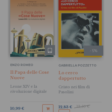
- 5%
AN
ENZO ROMEO
GABRIELLA POZZETTO
Il Papa delle Cose
Ca
Lo cerco
Nuove
dappertutto
Co
ps
Leone XIV e la
Cristo nei film di
FA
rivoluzione digitale
Pasolini
13,50 €
12,83 €
13
10,99 €