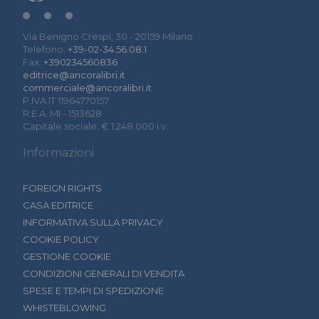
Via Benigno Crespi, 30 - 20159 Milano
Telefono:
+39-02-34.56.08.1
Fax:
+390234560836
editrice@ancoralibri.it
commerciale@ancoralibri.it
P.IVA IT 11964770157
R.E.A. MI - 1513628
Capitale sociale: € 1.248.000 i.v.
Informazioni
FOREIGN RIGHTS
CASA EDITRICE
INFORMATIVA SULLA PRIVACY
COOKIE POLICY
GESTIONE COOKIE
CONDIZIONI GENERALI DI VENDITA
SPESE E TEMPI DI SPEDIZIONE
WHISTEBLOWING