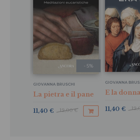
- 5%
GIOVANNA BRUS
GIOVANNA BRUSCHI
E la donna
La pietra e il pane
12,
11,40 €
12,00 €
11,40 €