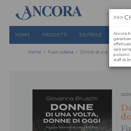
>>> C
Àncora Ed
HOME
PRODOTTI
EDITRICE
GRAFI
garantiamo
effettuat
sarà semp
Home
Fuori collana
Donne di una volta, donn
possono s
staff di À
GIO
Do
do
Fi