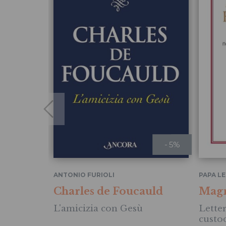
- 5%
ANTONIO FURIOLI
PAPA LE
Charles de Foucauld
Magn
L'amicizia con Gesù
Letter
custo