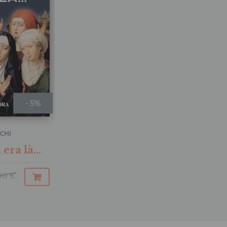
- 5%
CHI
 era là…
00 €