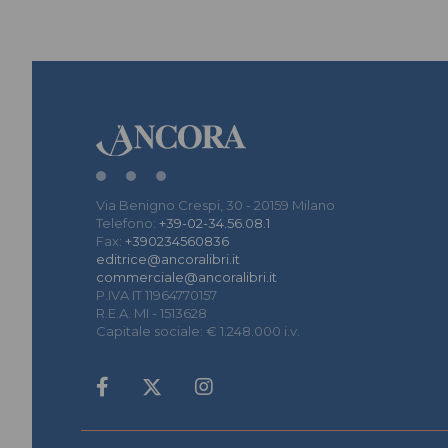
Via Benigno Crespi, 30 - 20159 Milano
Telefono:
+39-02-34.56.08.1
Fax:
+390234560836
editrice@ancoralibri.it
commerciale@ancoralibri.it
P.IVA IT 11964770157
R.E.A. MI - 1513628
Capitale sociale: € 1.248.000 i.v.