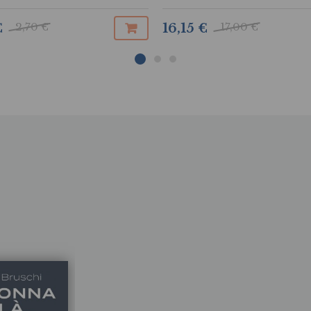
 nel tempo
ntelligenza artificiale
2,70 €
17,00 €
€
16,15 €