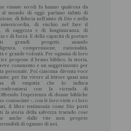
e vissute secoli fa hanno qualcosa da
 al mondo di oggi: parlano infatti di
zione, di fiducia nell’aiuto di Dio e nella
misericordia, di rischio nel fare il
, di saggezza e di lungimiranza, di
zia e di forza. E della capacità di portare
nti grandi progetti, usando
lligenza, comprensione, razionalità,
tà e grande volontà. Per ognuna di loro
trice propone il brano biblico, la storia,
reve commento e un suggerimento per
ita personale. Poi ciascuna diventa voce
ante, per far vivere al lettore quasi una
ma di empatia che lo induca
onfrontarsi con la vicenda di
 Offrendo l’esperienza di donne bibliche
o conosciute », con le loro virtù e i loro
ati, il libro testimonia come Dio porti
ti la storia della salvezza traendo cose
ne anche dalle vite non proprio
prensibili di ognuno di noi.