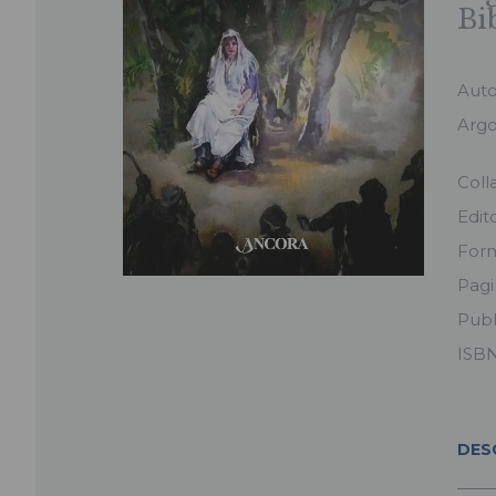
Bi
Aut
Arg
Coll
Edit
For
Pag
Pubb
ISB
DES