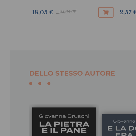
umana
dell’i
19,00 €
18,05 €
2,57 
DELLO STESSO AUTORE