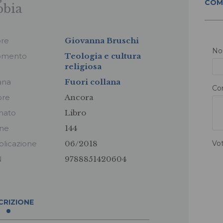
COM
bbia
ore
Giovanna Bruschi
N
omento
Teologia e cultura
religiosa
ana
Fuori collana
Co
ore
Ancora
mato
Libro
ine
144
licazione
06/2018
Vo
N
9788851420604
CRIZIONE