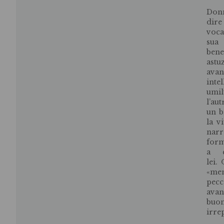
Donn
dire
voca
sua 
bene
astu
ava
inte
umil
l’au
un b
la v
narr
for
a c
lei.
«men
pecc
avan
buo
irre