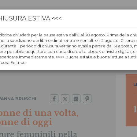
HIUSURA ESTIVA <<<
itrice chiuderà per la pausa estiva dall'8 al 30 agosto. Prima della chi
CA
LIBRERIE
ÀNCORAWOW
 la spedizione dei libri ordinati entro e non oltre il 2 agosto. Gli ordin
i durante il periodo di chiusura verranno evasi a partire dal 31 agosto,
re possibile acquistare con carta di credito ebook e riviste digitali, ch
e di oggi
caricare immediatamente. >>>> Buona estate e buona lettura a tutti!
ncora Editrice
L
VANNA BRUSCHI
nne di una volta,
nne di oggi
gure femminili nella