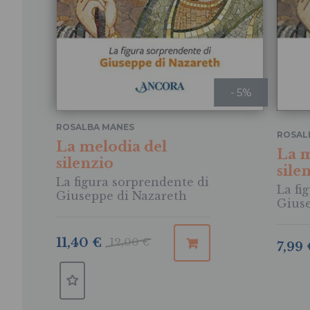
- 5%
ROSALBA MANES
ROSAL
La melodia del
La m
silenzio
sile
La figura sorprendente di
La fi
Giuseppe di Nazareth
Giuse
11,40 €
12,00 €
7,99 