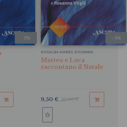
- 5%
- 5%
o
ROSALBA MANES
,
ROSANNA
VIRGILI
Matteo e Luca
raccontano il Natale
9,50 €
10,00 €