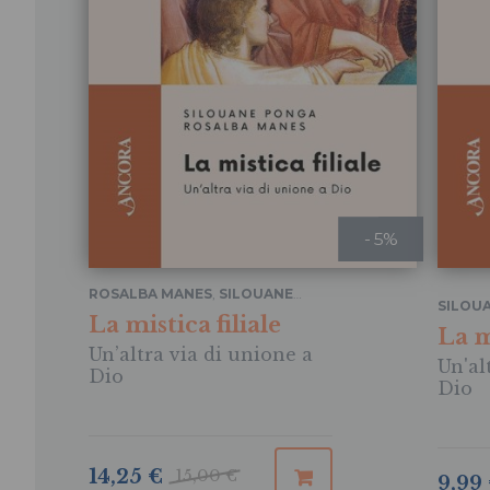
- 5%
ROSALBA MANES
,
SILOUANE
SILOU
PONGA
La mistica filiale
MANES
La m
Un’altra via di unione a
Un'al
Dio
Dio
14,25 €
15,00 €
9,99