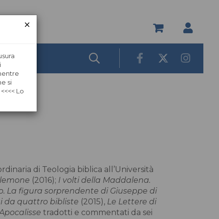
usura
i
 mentre
e si
 <<<< Lo
dinaria di Teologia biblica all’Università
Filemone
(2016);
I volti della Maddalena.
io. La figura sorprendente di Giuseppe di
 da quattro bibliste
(2015),
Le Lettere di
Apocalisse
tradotti e commentati da sei