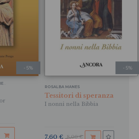
- 5%
- 5%
NE
ROSALBA MANES
Tessitori di speranza
or
I nonni nella Bibbia
7,60 €
8,00 €