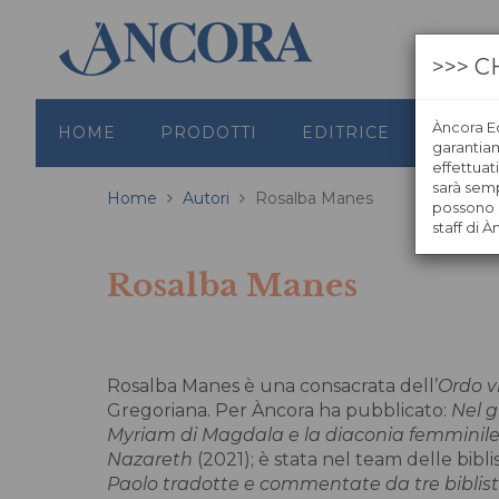
>>> C
Àncora Ed
HOME
PRODOTTI
EDITRICE
GRAFI
garantiamo
effettuat
sarà semp
Home
Autori
Rosalba Manes
possono s
staff di À
Rosalba Manes
Rosalba Manes è una consacrata dell’
Ordo v
Gregoriana. Per Àncora ha pubblicato:
Nel g
Myriam di Magdala e la diaconia femminile
Nazareth
(2021); è stata nel team delle bibl
Paolo tradotte e commentate da tre biblis