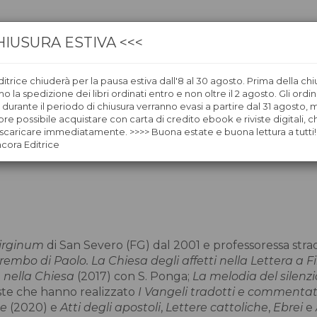
HIUSURA ESTIVA <<<
itrice chiuderà per la pausa estiva dall'8 al 30 agosto. Prima della chi
CA
LIBRERIE
ÀNCORAWOW
 la spedizione dei libri ordinati entro e non oltre il 2 agosto. Gli ordin
i durante il periodo di chiusura verranno evasi a partire dal 31 agosto,
re possibile acquistare con carta di credito ebook e riviste digitali, ch
caricare immediatamente. >>>> Buona estate e buona lettura a tutti!
ncora Editrice
irginum
di San Severo (FG) dal 2001 e professoressa straor
rembo di Paolo. La Chiesa degli affetti nella Lettera a 
 nella Chiesa
(2017) con S. Ponga;
La melodia del silenz
iste che hanno realizzato
I Vangeli tradotti e commentati
te
(2020) e
Atti degli apostoli
,
Lettere cattoliche
,
Ebrei
e