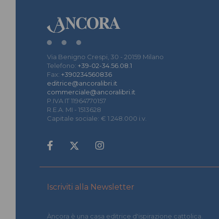
Via Benigno Crespi, 30 - 20159 Milano
Telefono:
+39-02-34.56.08.1
Fax:
+390234560836
editrice@ancoralibri.it
commerciale@ancoralibri.it
P.IVA IT 11964770157
R.E.A. MI - 1513628
Capitale sociale: € 1.248.000 i.v.
Iscriviti alla Newsletter
Àncora è una casa editrice d'ispirazione cattolica.