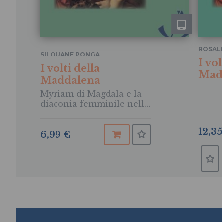
ROSAL
SILOUANE PONGA
PONG
I vol
I volti della
Mad
Maddalena
Myriam di Magdala e la
diaconia femminile nella
Chiesa
12,3
6,99 €