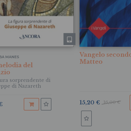
Vangelo second
BA MANES
Matteo
elodia del
nzio
gura sorprendente di
ppe di Nazareth
15,20 €
16,00 €
€