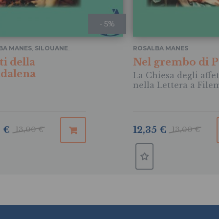
- 5%
BA MANES
,
SILOUANE
ROSALBA MANES
A
ti della
Nel grembo di P
dalena
La Chiesa degli affet
nella Lettera a Fil
5 €
13,00 €
12,35 €
13,00 €