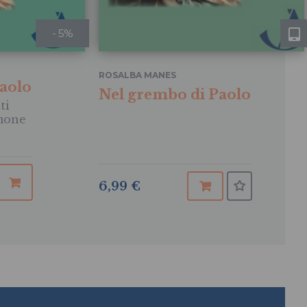
- 5%
ROSALBA MANES
aolo
Nel grembo di Paolo
ti
emone
6,99 €