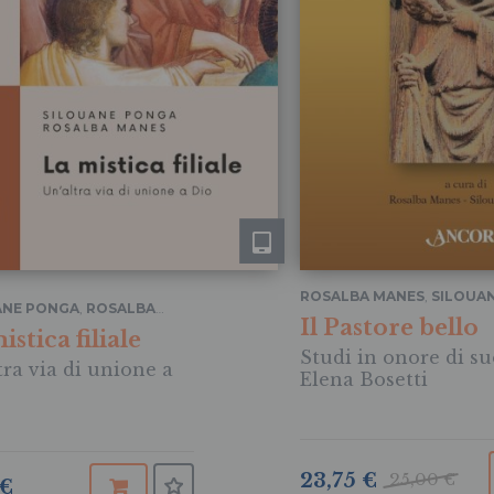
ROSALBA MANES
,
SILOUA
ANE PONGA
,
ROSALBA
PONGA
Il Pastore bello
istica filiale
Studi in onore di su
tra via di unione a
Elena Bosetti
23,75 €
25,00 €
 €