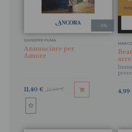
- 5%
GIUSEPPE PUMA
MARCO
Annunciare per
Beat
Amore
arr
Immag
prese
11,40 €
12,00 €
4,99