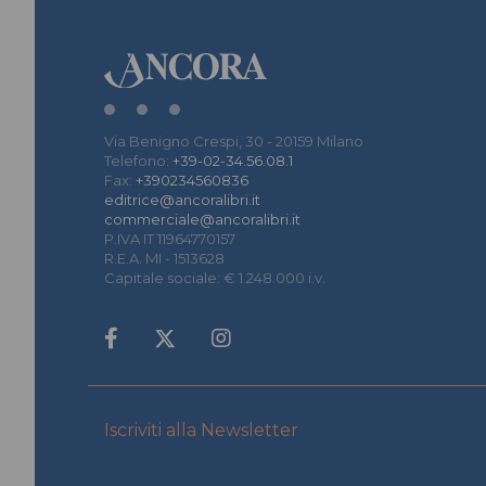
Via Benigno Crespi, 30 - 20159 Milano
Telefono:
+39-02-34.56.08.1
Fax:
+390234560836
editrice@ancoralibri.it
commerciale@ancoralibri.it
P.IVA IT 11964770157
R.E.A. MI - 1513628
Capitale sociale: € 1.248.000 i.v.
Iscriviti alla Newsletter