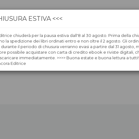
HIUSURA ESTIVA <<<
itrice chiuderà per la pausa estiva dall'8 al 30 agosto. Prima della chi
CA
LIBRERIE
ÀNCORAWOW
 la spedizione dei libri ordinati entro e non oltre il 2 agosto. Gli ordin
i durante il periodo di chiusura verranno evasi a partire dal 31 agosto,
re possibile acquistare con carta di credito ebook e riviste digitali, ch
caricare immediatamente. >>>> Buona estate e buona lettura a tutti!
ncora Editrice