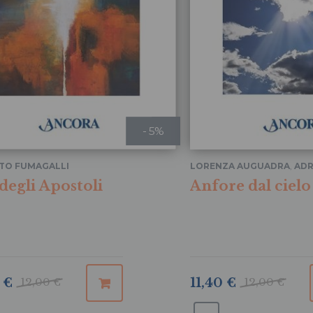
- 5%
TO FUMAGALLI
LORENZA AUGUADRA
,
ADR
RINALDI
,
TERESANTO
 degli Apostoli
Anfore dal cielo
SCROCCARELLO
...
 €
12,00 €
11,40 €
12,00 €