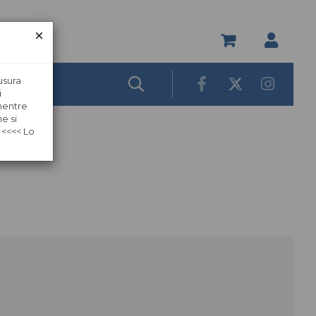
usura
i
 mentre
e si
 <<<< Lo