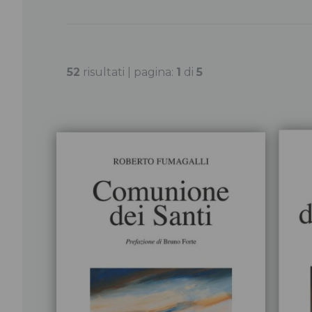
52
risultati | pagina:
1
di
5