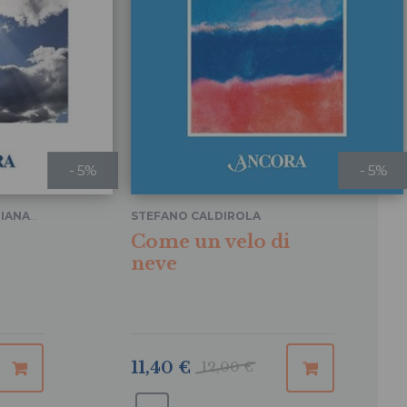
- 5%
- 5%
IANA
STEFANO CALDIROLA
Come un velo di
neve
11,40 €
12,00 €