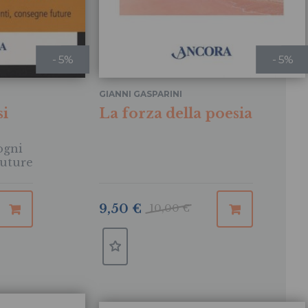
- 5%
- 5%
GIANNI GASPARINI
si
La forza della poesia
ogni
future
9,50 €
10,00 €