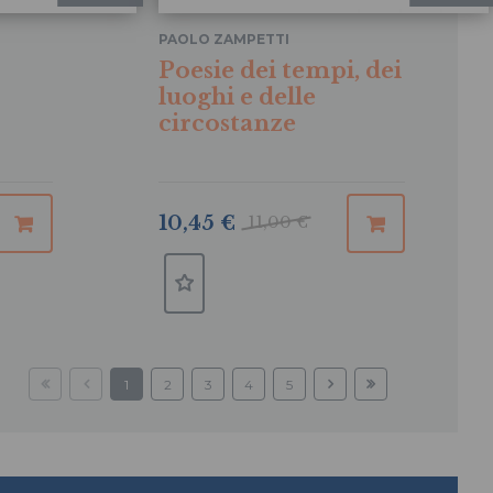
PAOLO ZAMPETTI
Poesie dei tempi, dei
luoghi e delle
circostanze
10,45 €
11,00 €
1
2
3
4
5