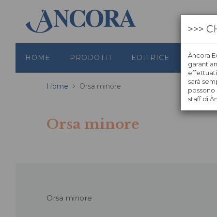
>>> C
Àncora Ed
HOME
PRODOTTI
EDITRICE
GRAFI
garantiamo
effettuat
sarà semp
Home
Orsa minore
possono s
staff di À
Orsa minore
Orsa minore