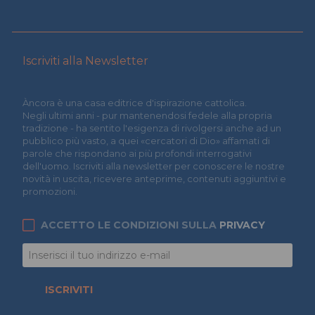
Iscriviti alla Newsletter
Àncora è una casa editrice d'ispirazione cattolica.
Negli ultimi anni - pur mantenendosi fedele alla propria
tradizione - ha sentito l'esigenza di rivolgersi anche ad un
pubblico più vasto, a quei «cercatori di Dio» affamati di
parole che rispondano ai più profondi interrogativi
dell'uomo. Iscriviti alla newsletter per conoscere le nostre
novità in uscita, ricevere anteprime, contenuti aggiuntivi e
promozioni.
ACCETTO LE CONDIZIONI SULLA
PRIVACY
ISCRIVITI