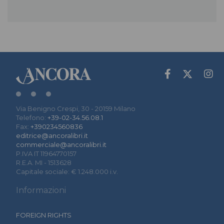
Via Benigno Crespi, 30 - 20159 Milano
Telefono:
+39-02-34.56.08.1
Fax:
+390234560836
editrice@ancoralibri.it
commerciale@ancoralibri.it
P.IVA IT 11964770157
R.E.A. MI - 1513628
Capitale sociale: € 1.248.000 i.v.
Informazioni
FOREIGN RIGHTS