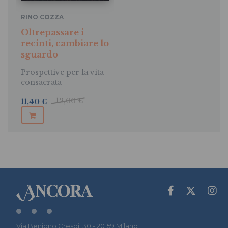
RINO COZZA
Oltrepassare i
recinti, cambiare lo
sguardo
Prospettive per la vita
consacrata
12,00 €
11,40 €
Via Benigno Crespi, 30 - 20159 Milano