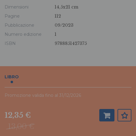
Dimensioni
14,5x21 cm
Pagine
112
Pubblicazione
09/2023
Numero edizione
1
ISBN
9788851427375
LIBRO
Promozione valida fino al 31/12/2026
12,35 €
13,00 €