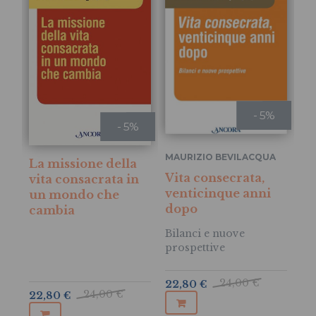
- 5%
- 5%
MAURIZIO BEVILACQUA
La missione della
SE
Vita consecrata,
vita consacrata in
NI
venticinque anni
un mondo che
Le
dopo
cambia
co
gi
Bilanci e nuove
prospettive
Un
ge
24,00 €
22,80 €
15
24,00 €
22,80 €