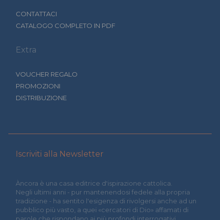
CONTATTACI
CATALOGO COMPLETO IN PDF
Extra
VOUCHER REGALO
PROMOZIONI
DISTRIBUZIONE
Iscriviti alla Newsletter
Àncora è una casa editrice d'ispirazione cattolica.
Negli ultimi anni - pur mantenendosi fedele alla propria
tradizione - ha sentito l'esigenza di rivolgersi anche ad un
pubblico più vasto, a quei «cercatori di Dio» affamati di
parole che rispondano ai più profondi interrogativi