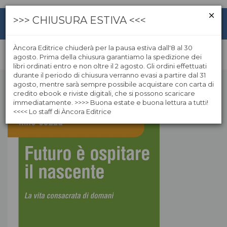
>>> CHIUSURA ESTIVA <<<
Àncora Editrice chiuderà per la pausa estiva dall'8 al 30
agosto. Prima della chiusura garantiamo la spedizione dei
libri ordinati entro e non oltre il 2 agosto. Gli ordini effettuati
durante il periodo di chiusura verranno evasi a partire dal 31
agosto, mentre sarà sempre possibile acquistare con carta di
credito ebook e riviste digitali, che si possono scaricare
immediatamente. >>>> Buona estate e buona lettura a tutti!
<<<< Lo staff di Àncora Editrice