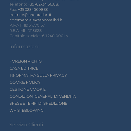
Telefono:
+39-02-34.56.08.1
Fax:
+390234560836
editrice@ancoralibri.it
commerciale@ancoralibri.it
P.IVA IT 11964770157
R.E.A. MI - 1513628
Capitale sociale: € 1.248.000 i.v.
Informazioni
FOREIGN RIGHTS
CASA EDITRICE
INFORMATIVA SULLA PRIVACY
COOKIE POLICY
GESTIONE COOKIE
CONDIZIONI GENERALI DI VENDITA
SPESE E TEMPI DI SPEDIZIONE
WHISTEBLOWING
Servizio Clienti