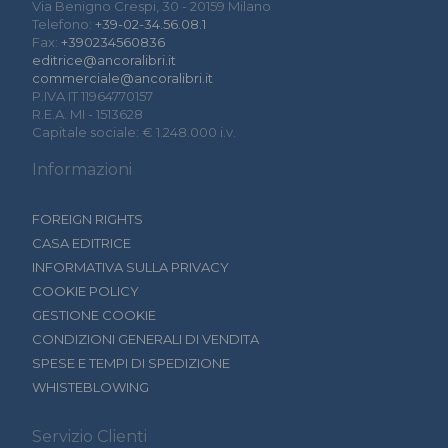
Via Benigno Crespi, 30 - 20159 Milano
Telefono:
+39-02-34.56.08.1
Fax:
+390234560836
editrice@ancoralibri.it
commerciale@ancoralibri.it
P.IVA IT 11964770157
R.E.A. MI - 1513628
Capitale sociale: € 1.248.000 i.v.
Informazioni
FOREIGN RIGHTS
CASA EDITRICE
INFORMATIVA SULLA PRIVACY
COOKIE POLICY
GESTIONE COOKIE
CONDIZIONI GENERALI DI VENDITA
SPESE E TEMPI DI SPEDIZIONE
WHISTEBLOWING
Servizio Clienti