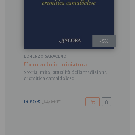
- 5%
LORENZO SARACENO
Un mondo in miniatura
Storia, mito, attualità della tradizione
eremitica camaldolese
15,20 €
16,00 €