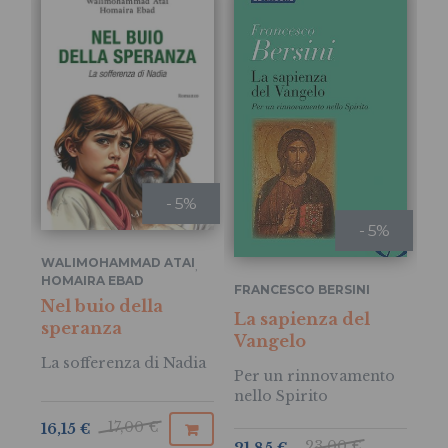
- 5%
- 5%
WALIMOHAMMAD ATAI
,
RI
HOMAIRA EBAD
FRANCESCO BERSINI
Il
Nel buio della
em
La sapienza del
speranza
Vangelo
La 
La sofferenza di Nadia
ba
Per un rinnovamento
nello Spirito
12
17,00 €
16,15 €
23,00 €