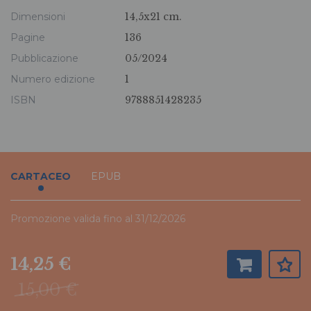
Dimensioni
14,5x21 cm.
Pagine
136
Pubblicazione
05/2024
Numero edizione
1
ISBN
9788851428235
CARTACEO
EPUB
Promozione valida fino al 31/12/2026
14,25 €
15,00 €