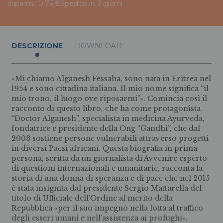
risparmi: 0,75 €
Spedito in 2 giorni
DESCRIZIONE
DOWNLOAD
«Mi chiamo Alganesh Fessaha, sono nata in Eritrea nel
1954 e sono cittadina italiana. Il mio nome significa “il
mio trono, il luogo ove riposarmi”». Comincia così il
racconto di questo libro, che ha come protagonista
“Doctor Alganesh”, specialista in medicina Ayurveda,
fondatrice e presidente della Ong “Gandhi”, che dal
2003 sostiene persone vulnerabili attraverso progetti
in diversi Paesi africani. Questa biografia in prima
persona, scritta da un giornalista di Avvenire esperto
di questioni internazionali e umanitarie, racconta la
storia di una donna di speranza e di pace che nel 2015
è stata insignita dal presidente Sergio Mattarella del
titolo di Ufficiale dell'Ordine al merito della
Repubblica «per il suo impegno nella lotta al traffico
degli esseri umani e nell'assistenza ai profughi».