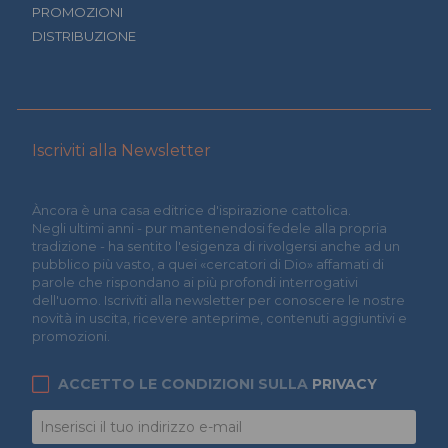
PROMOZIONI
DISTRIBUZIONE
Iscriviti alla Newsletter
Àncora è una casa editrice d'ispirazione cattolica.
Negli ultimi anni - pur mantenendosi fedele alla propria
tradizione - ha sentito l'esigenza di rivolgersi anche ad un
pubblico più vasto, a quei «cercatori di Dio» affamati di
parole che rispondano ai più profondi interrogativi
dell'uomo. Iscriviti alla newsletter per conoscere le nostre
novità in uscita, ricevere anteprime, contenuti aggiuntivi e
promozioni.
ACCETTO LE CONDIZIONI SULLA
PRIVACY