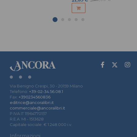
21,85 €
Via Benigno Crespi, 30 - 20159 Milano
Telefono:
+39-02-34.56.08.1
Fax:
+390234560836
editrice@ancoralibri.it
commerciale@ancoralibri.it
P.IVA IT 11964770157
R.E.A. MI - 1513628
Capitale sociale: € 1.248.000 i.v.
Informazioni