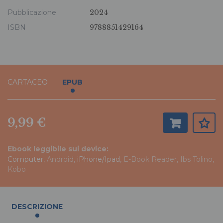
Pubblicazione
2024
ISBN
9788851429164
CARTACEO
EPUB
9,99 €
Ebook leggibile sui device:
Computer
, Android,
iPhone/Ipad
, E-Book Reader, Ibs Tolino,
Kobo
DESCRIZIONE