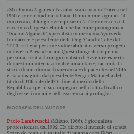
«Mi chiamo Alganesh Fessaha, sono nata in Eritrea nel
1950 e sono cittadina italiana. Il mio nome significa "il
mio trono, il luogo ove riposarmi"». Comincia così il
racconto di questo ebook, che ha come protagonista
"Doctor Alganesh", specialista in medicina Ayurveda,
fondatrice e presidente della Ong "Gandhi", che dal
2003 sostiene persone vulnerabili attraverso progetti
in diversi Paesi africani. Questa biografia in prima
persona, scritta da un giornalista di Avvenire esperto
di questioni internazionali e umanitarie, racconta la
storia di una donna di speranza e di pace che nel 2015
è stata insignita dal presidente Sergio Mattarella del
titolo di Ufficiale dell'Ordine al merito della
Repubblica «per il suo impegno nella lotta al traffico
degli esseri umani e nell'assistenza ai profughi».
BIOGRAFIA DELL'AUTORE
Paolo Lambruschi
(Milano, 1966), è giornalista
professionista dal 1992. Ha diretto il mensile di strada
Scarp de’ tenis e il mensile di finanza etica
Valori
.