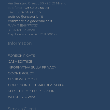
Via Benigno Crespi, 30 - 20159 Milano
Telefono:
+39-02-34.56.08.1
Fax:
+390234560836
editrice@ancoralibri.it
commerciale@ancoralibri.it
P.IVA IT 11964770157
R.E.A. MI - 1513628
Capitale sociale: € 1.248.000 i.v.
Informazioni
FOREIGN RIGHTS
CASA EDITRICE
INFORMATIVA SULLA PRIVACY
COOKIE POLICY
GESTIONE COOKIE
CONDIZIONI GENERALI DI VENDITA
SPESE E TEMPI DI SPEDIZIONE
WHISTEBLOWING
Servizio Clienti