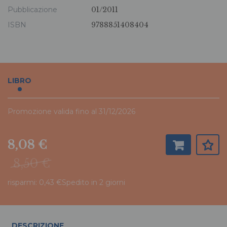
Pubblicazione
01/2011
ISBN
9788851408404
LIBRO
Promozione valida fino al 31/12/2026
8,08 €
8,50 €
risparmi: 0,43 €
Spedito in 2 giorni
DESCRIZIONE