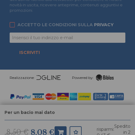
novità in uscita, ricevere anteprime, contenuti aggiuntivi e
promozioni.
ACCETTO LE CONDIZIONI SULLA
PRIVACY
ISCRIVITI
Realizzazione:
Powered by:
Per un bacio mai dato
Spedito
risparmi:
8,50 €
8,08 €
in 2