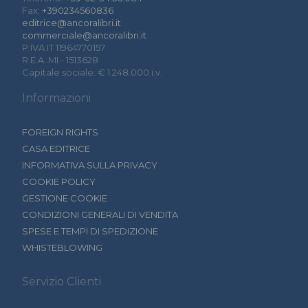
Fax:
+390234560836
editrice@ancoralibri.it
commerciale@ancoralibri.it
P.IVA IT 11964770157
R.E.A. MI - 1513628
Capitale sociale: € 1.248.000 i.v.
Informazioni
FOREIGN RIGHTS
CASA EDITRICE
INFORMATIVA SULLA PRIVACY
COOKIE POLICY
GESTIONE COOKIE
CONDIZIONI GENERALI DI VENDITA
SPESE E TEMPI DI SPEDIZIONE
WHISTEBLOWING
Servizio Clienti