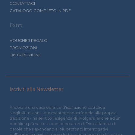
CONTATTACI
CATALOGO COMPLETO IN PDF
Extra
VOUCHER REGALO
PROMOZIONI
DISTRIBUZIONE
Iscriviti alla Newsletter
Àncora è una casa editrice d'ispirazione cattolica.
Negli ultimi anni - pur mantenendosi fedele alla propria
tradizione - ha sentito l'esigenza di rivolgersi anche ad un
pubblico più vasto, a quei «cercatori di Dio» affamati di
parole che rispondano ai più profondi interrogativi
dell'uomo. Iscriviti alla newsletter per conoscere le nostre