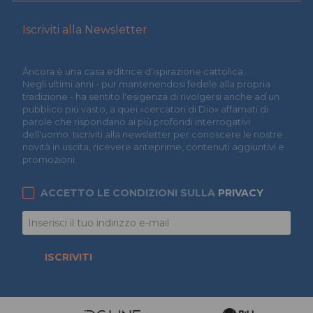
Iscriviti alla Newsletter
Àncora è una casa editrice d'ispirazione cattolica.
Negli ultimi anni - pur mantenendosi fedele alla propria
tradizione - ha sentito l'esigenza di rivolgersi anche ad un
pubblico più vasto, a quei «cercatori di Dio» affamati di
parole che rispondano ai più profondi interrogativi
dell'uomo. Iscriviti alla newsletter per conoscere le nostre
novità in uscita, ricevere anteprime, contenuti aggiuntivi e
promozioni.
ACCETTO LE CONDIZIONI SULLA
PRIVACY
ISCRIVITI