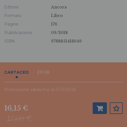
Editore
Ancora
Formato
Libro
Pagine
176
Pubblicazione
09/2018
ISBN
9788851418649
CARTACEO
EPUB
Promozione valida fino al 31/12/2026
16,15 €
17,00 €