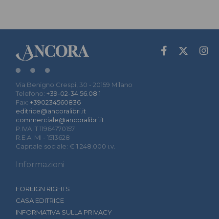
Via Benigno Crespi, 30 - 20159 Milano
Telefono:
+39-02-34.56.08.1
Fax:
+390234560836
editrice@ancoralibri.it
commerciale@ancoralibri.it
P.IVA IT 11964770157
R.E.A. MI - 1513628
Capitale sociale: € 1.248.000 i.v.
Informazioni
FOREIGN RIGHTS
CASA EDITRICE
INFORMATIVA SULLA PRIVACY