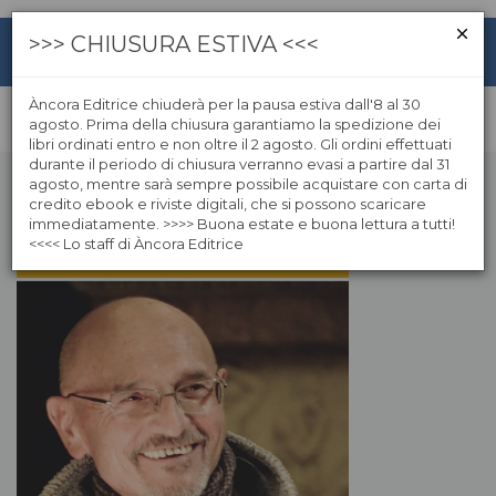
>>> CHIUSURA ESTIVA <<<
Àncora Editrice chiuderà per la pausa estiva dall'8 al 30
agosto. Prima della chiusura garantiamo la spedizione dei
libri ordinati entro e non oltre il 2 agosto. Gli ordini effettuati
durante il periodo di chiusura verranno evasi a partire dal 31
agosto, mentre sarà sempre possibile acquistare con carta di
credito ebook e riviste digitali, che si possono scaricare
immediatamente. >>>> Buona estate e buona lettura a tutti!
<<<< Lo staff di Àncora Editrice