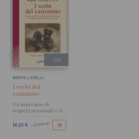
- 5%
BEPPE LAVELLI
I verbi del
cammino
Un itinerario di
sequela personale e di
coppia tra Vangelo,
spiritualità, arte e
17,00 €
16,15 €
cinema