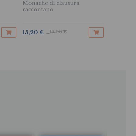
Monache di clausura
Le rappr
raccontano
dell’invis
16,00 €
15,20 €
46,55 €