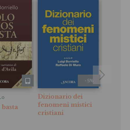
- 5%
Dizionario dei
LLO
LUIGI BORRI
fenomeni mistici
 basta
Diziona
cristiani
fenomen
cristian