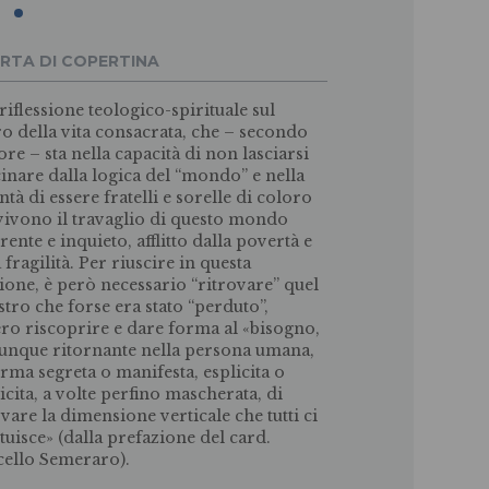
RTA DI COPERTINA
riflessione teologico-spirituale sul
ro della vita consacrata, che – secondo
ore – sta nella capacità di non lasciarsi
cinare dalla logica del “mondo” e nella
ntà di essere fratelli e sorelle di coloro
vivono il travaglio di questo mondo
rente e inquieto, afflitto dalla povertà e
 fragilità. Per riuscire in questa
ione, è però necessario “ritrovare” quel
stro che forse era stato “perduto”,
ro riscoprire e dare forma al «
bisogno,
nque ritornante nella persona umana,
orma segreta o manifesta, esplicita o
icita, a volte perfino mascherata, di
ovare la dimensione verticale che tutti ci
ituisce» (dalla prefazione del card.
ello Semeraro).