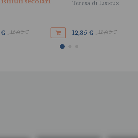
 istituti secolari
Teresa di Lisieux
16,00 €
13,00 €
 €
12,35 €