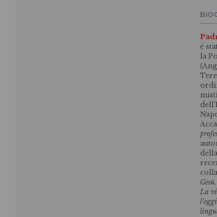
BIO
Padr
è st
la P
(Ang
Tere
ordi
mist
dell
Napo
Acca
profe
auto
della
rece
coll
Gesù.
La vi
l’ogg
lingu