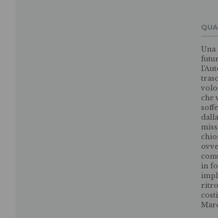
QUA
Una 
futu
l’Aut
tras
volo
che 
soffe
dalla
miss
chio
ovve
comu
in f
impl
ritr
cost
Marc