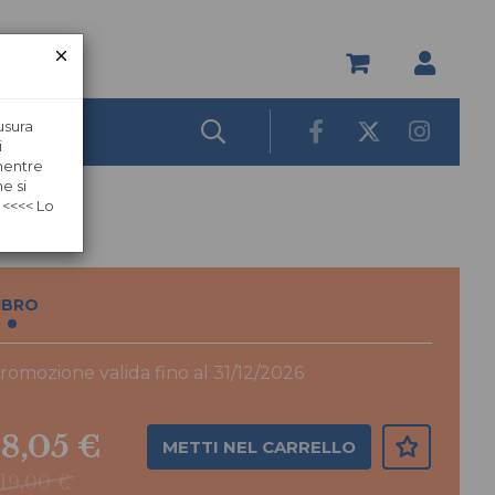
usura
i
 mentre
e si
 <<<< Lo
IBRO
romozione valida fino al 31/12/2026
18,05 €
METTI NEL CARRELLO
19,00 €