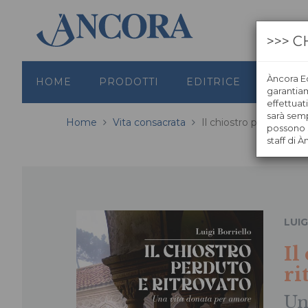
>>> C
Àncora Ed
HOME
PRODOTTI
EDITRICE
GRAFI
garantiamo
effettuat
sarà semp
Home
Vita consacrata
Il chiostro perduto e r
possono s
staff di À
LUI
Il
ri
Un