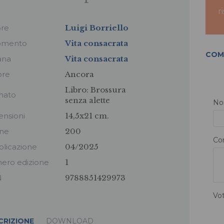
r
ore
Luigi Borriello
omento
Vita consacrata
COM
ana
Vita consacrata
ore
Ancora
Libro:
Brossura
mato
senza alette
N
nsioni
14,5x21 cm.
ine
200
Co
licazione
04/2025
ero edizione
1
N
9788851429973
Vo
CRIZIONE
DOWNLOAD