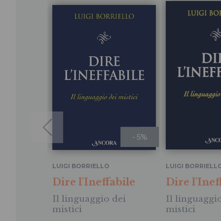
- 5%
LUIGI BORRIELLO
LUIGI BORRIELL
Dire l'Ineffabile
Dire l'Inef
Il linguaggio dei
Il linguaggi
mistici
mistici