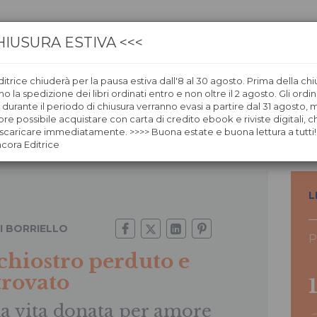
HIUSURA ESTIVA <<<
itrice chiuderà per la pausa estiva dall'8 al 30 agosto. Prima della chi
CA
LIBRERIE
ÀNCORAWOW
 la spedizione dei libri ordinati entro e non oltre il 2 agosto. Gli ordin
i durante il periodo di chiusura verranno evasi a partire dal 31 agosto,
re possibile acquistare con carta di credito ebook e riviste digitali, ch
itrovato
caricare immediatamente. >>>> Buona estate e buona lettura a tutti!
ncora Editrice
L
GI BORRIELLO
P
 chiostro perduto e
trovato
a vita donata per amore