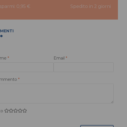
isparmi: 0,95 €
Spedito in 2 giorni
MENTI
ome
*
Email
*
mmento
*
to