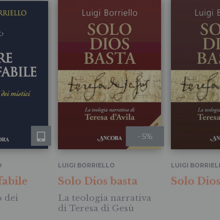
- 5%
O
LUIGI BORRIELLO
LUIGI BORRIE
fabile
Solo Dios basta
Solo Dios
o dei
La teologia narrativa
di Teresa di Gesù