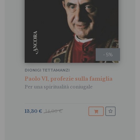
- 5%
DIONIGI TETTAMANZI
Paolo VI, profezie sulla famiglia
Per una spiritualità coniugale
13,30 €
14,00 €