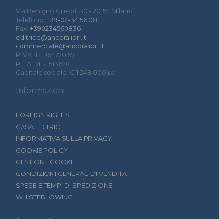
Via Benigno Crespi, 30 - 20159 Milano
Telefono:
+39-02-34.56.08.1
Fax:
+390234560836
editrice@ancoralibri.it
commerciale@ancoralibri.it
P.IVA IT 11964770157
R.E.A. MI - 1513628
Capitale sociale: € 1.248.000 i.v.
Informazioni
FOREIGN RIGHTS
CASA EDITRICE
INFORMATIVA SULLA PRIVACY
COOKIE POLICY
GESTIONE COOKIE
CONDIZIONI GENERALI DI VENDITA
SPESE E TEMPI DI SPEDIZIONE
WHISTEBLOWING