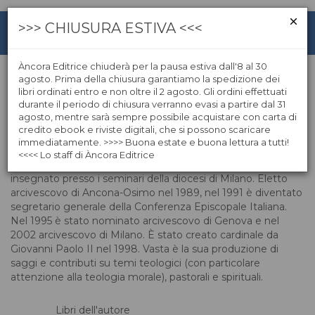
>>> CHIUSURA ESTIVA <<<
Àncora Editrice chiuderà per la pausa estiva dall'8 al 30
agosto. Prima della chiusura garantiamo la spedizione dei
libri ordinati entro e non oltre il 2 agosto. Gli ordini effettuati
Dionigi Tettamanzi
durante il periodo di chiusura verranno evasi a partire dal 31
agosto, mentre sarà sempre possibile acquistare con carta di
credito ebook e riviste digitali, che si possono scaricare
Dionigi Tettamanzi (1934-2017), ordinato sacerdote nel 1957,
immediatamente. >>>> Buona estate e buona lettura a tutti!
ha conseguito il dottorato in Sacra Teologia presso la
<<<< Lo staff di Àncora Editrice
Pontificia Università Gregoriana. Per oltre vent’anni ha
insegnato presso i seminari della diocesi di Milano. Eletto
arcivescovo di Ancona-Osimo nel 1989, nel 1991 è diventato
segretario generale della Conferenza Episcopale Italiana.
Nel 1995 è stato nominato arcivescovo di Genova e nel
2002 arcivescovo di Milano. È stato creato cardinale da
Giovanni Paolo II nel 1998. Vasta è la sua produzione di
saggi e contributi su temi teologici (con particolare
attenzione alla teologia morale), pastorali e spirituali.
Libri dell'autore