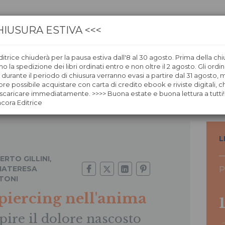
HIUSURA ESTIVA <<<
itrice chiuderà per la pausa estiva dall'8 al 30 agosto. Prima della chi
CA
LIBRERIE
ÀNCORAWOW
 la spedizione dei libri ordinati entro e non oltre il 2 agosto. Gli ordin
i durante il periodo di chiusura verranno evasi a partire dal 31 agosto,
re possibile acquistare con carta di credito ebook e riviste digitali, ch
caricare immediatamente. >>>> Buona estate e buona lettura a tutti!
ncora Editrice
L
ERTO GILLINI
,
IATERESA
P
TONI
 piercing nell'anima
pire il dolore nascosto