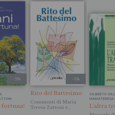
- 5%
- 5%
Rito del Battesimo
I
GILBERTO GILL
,
ATTONI
MARIATERESA 
Commenti di Maria
 fortuna!
L'altra t
Teresa Zattoni e
Gilberto Gillini
Manuale d