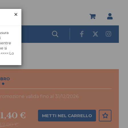
usura
i
 mentre
e si
 <<<< Lo
IBRO
romozione valida fino al 31/12/2026
11,40 €
METTI NEL CARRELLO
12,00 €