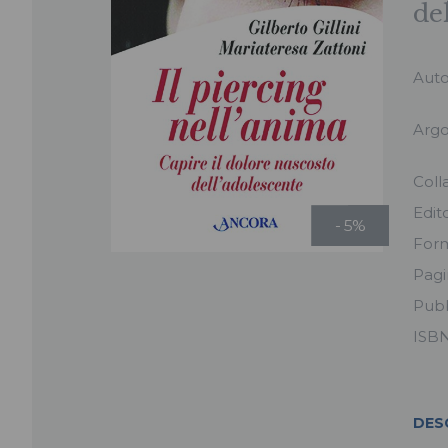
de
Auto
Arg
Coll
Edit
- 5%
For
Pag
Pubb
ISB
DES