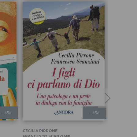
- 5%
- 5%
LORENZO GA
CECILIA PIRRONE
,
FRANCESCO SCANZIANI