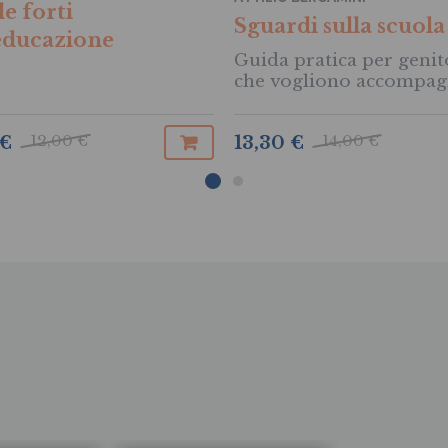
e forti
Sguardi sulla scuola
'educazione
Guida pratica per genit
che vogliono accompag
il cammino scolastico de
12,00 €
14,00 €
 €
13,30 €