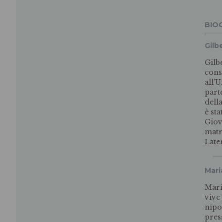
BIO
Gilbe
Gilb
cons
all’
part
dell
è sta
Giov
matr
Late
Mari
Mari
vive
nipo
pres