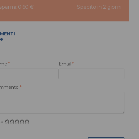
isparmi: 0,60 €
Spedito in 2 giorni
MENTI
ome
*
Email
*
mmento
*
to