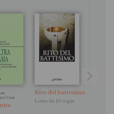
Rito del battesimo
INI
GILBERTO GI
,
ZATTONI
STEFANO GU
Lotto da 10 copie
MAURILIO G
rama
Il celiba
Regno
i