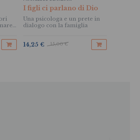
Canzoni
I figli ci parlano di Dio
Dal rap al
ori
Una psicologa e un prete in
di un sen
nare
dialogo con la famiglia
i figli
13,30 €
15,00 €
14,25 €