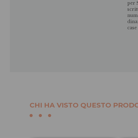
per 
scri
numer
dina
case 
CHI HA VISTO QUESTO PRODO