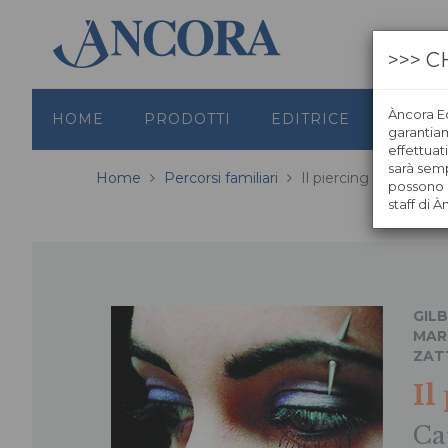
>>> C
Àncora Ed
HOME
PRODOTTI
EDITRICE
GRAFI
garantiamo
effettuat
sarà semp
Home
Percorsi familiari
Il piercing nell'anima
possono s
staff di À
GILB
MAR
ZAT
Il
Ca