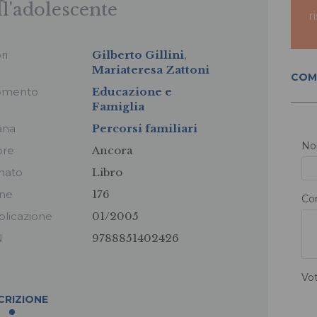
ll'adolescente
r
ri
Gilberto Gillini
,
Mariateresa Zattoni
COM
omento
Educazione e
Famiglia
ana
Percorsi familiari
N
ore
Ancora
mato
Libro
ine
176
Co
licazione
01/2005
N
9788851402426
Vo
CRIZIONE