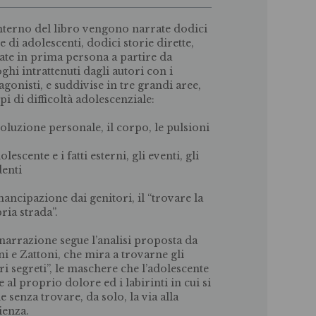
interno del libro vengono narrate dodici
e di adolescenti, dodici storie dirette,
ate in prima persona a partire da
oghi intrattenuti dagli autori con i
agonisti, e suddivise in tre grandi aree,
ipi di difficoltà adolescenziale:
evoluzione personale, il corpo, le pulsioni
dolescente e i fatti esterni, gli eventi, gli
denti
emancipazione dai genitori, il “trovare la
ria strada”.
 narrazione segue l’analisi proposta da
ini e Zattoni, che mira a trovarne gli
ori segreti”, le maschere che l’adolescente
e al proprio dolore ed i labirinti in cui si
e senza trovare, da solo, la via alla
ienza.