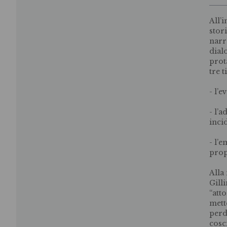
All’
stori
narr
dial
prot
tre t
- l’
- l’a
inci
- l’
prop
Alla
Gill
“att
mett
perd
cosc