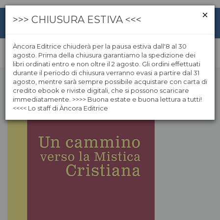
>>> CHIUSURA ESTIVA <<<
Àncora Editrice chiuderà per la pausa estiva dall'8 al 30
agosto. Prima della chiusura garantiamo la spedizione dei
libri ordinati entro e non oltre il 2 agosto. Gli ordini effettuati
durante il periodo di chiusura verranno evasi a partire dal 31
agosto, mentre sarà sempre possibile acquistare con carta di
credito ebook e riviste digitali, che si possono scaricare
immediatamente. >>>> Buona estate e buona lettura a tutti!
<<<< Lo staff di Àncora Editrice