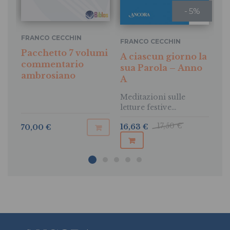
- 5%
FRANCO CECCHIN
FRANCO CECCHIN
FR
Pacchetto 7 volumi
A ciascun giorno la
A 
commentario
sua Parola – Anno
su
ambrosiano
A
Me
let
Meditazioni sulle
am
letture festive
ambrosiane
17,50 €
16,63 €
70,00 €
16,