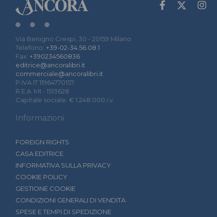
Via Benigno Crespi, 30 - 20159 Milano
Telefono:
+39-02-34.56.08.1
Fax:
+390234560836
editrice@ancoralibri.it
commerciale@ancoralibri.it
P.IVA IT 11964770157
R.E.A. MI - 1513628
Capitale sociale: € 1.248.000 i.v.
Informazioni
FOREIGN RIGHTS
CASA EDITRICE
INFORMATIVA SULLA PRIVACY
COOKIE POLICY
GESTIONE COOKIE
CONDIZIONI GENERALI DI VENDITA
SPESE E TEMPI DI SPEDIZIONE