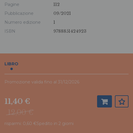
Pagine
112
Pubblicazione
09/2021
Numero edizione
1
ISBN
9788851424923
LIBRO
Promozione valida fino al 31/12/2026
11,40 €
12,00 €
risparmi: 0,60 €
Spedito in 2 giorni