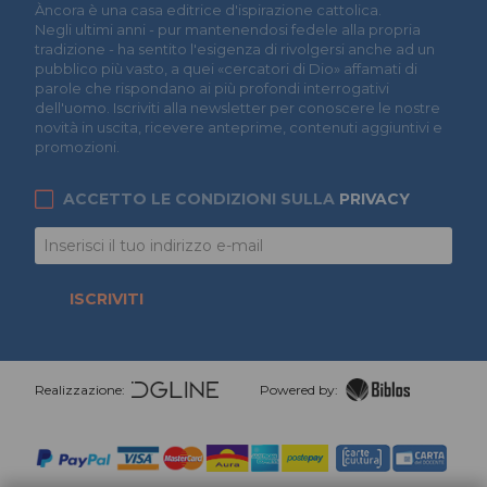
Àncora è una casa editrice d'ispirazione cattolica.
Negli ultimi anni - pur mantenendosi fedele alla propria
tradizione - ha sentito l'esigenza di rivolgersi anche ad un
pubblico più vasto, a quei «cercatori di Dio» affamati di
parole che rispondano ai più profondi interrogativi
dell'uomo. Iscriviti alla newsletter per conoscere le nostre
novità in uscita, ricevere anteprime, contenuti aggiuntivi e
promozioni.
ACCETTO LE CONDIZIONI SULLA
PRIVACY
ISCRIVITI
Realizzazione:
Powered by: