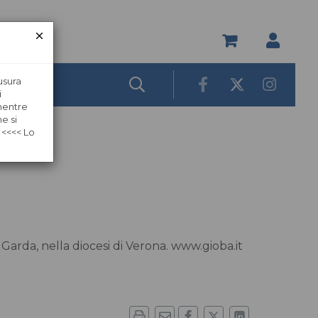
usura
i
 mentre
e si
 <<<< Lo
 Garda, nella diocesi di Verona. www.gioba.it