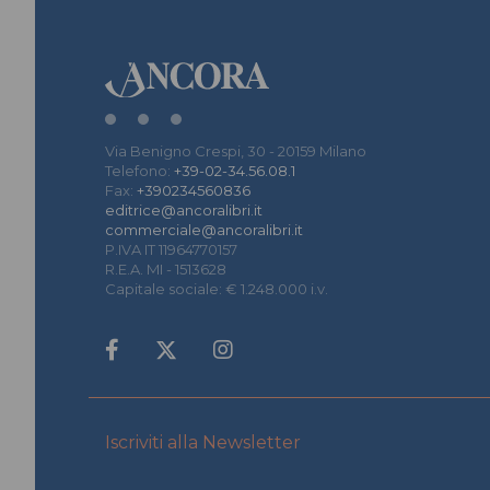
Via Benigno Crespi, 30 - 20159 Milano
Telefono:
+39-02-34.56.08.1
Fax:
+390234560836
editrice@ancoralibri.it
commerciale@ancoralibri.it
P.IVA IT 11964770157
R.E.A. MI - 1513628
Capitale sociale: € 1.248.000 i.v.
Iscriviti alla Newsletter