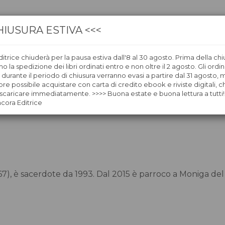
HIUSURA ESTIVA <<<
itrice chiuderà per la pausa estiva dall'8 al 30 agosto. Prima della chi
CA
LIBRERIE
ÀNCORAWOW
 la spedizione dei libri ordinati entro e non oltre il 2 agosto. Gli ordin
i durante il periodo di chiusura verranno evasi a partire dal 31 agosto,
re possibile acquistare con carta di credito ebook e riviste digitali, ch
caricare immediatamente. >>>> Buona estate e buona lettura a tutti!
ncora Editrice
67), è sacerdote da 1993. Dal 2015 è parroco a Moniga del