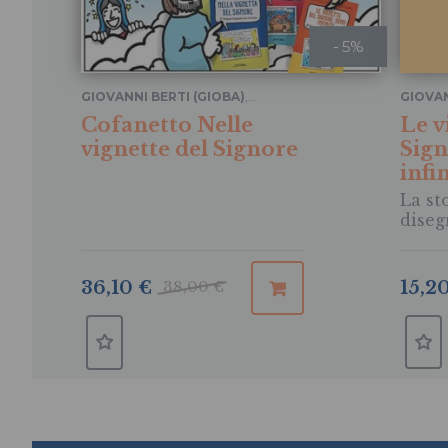
- 5%
GIOVANNI BERTI (GIOBA)
,
GIOVAN
LORENZO GALLIANI
LOREN
Cofanetto Nelle
Le v
vignette del Signore
Sign
infi
La st
diseg
15,2
36,10 €
38,00 €