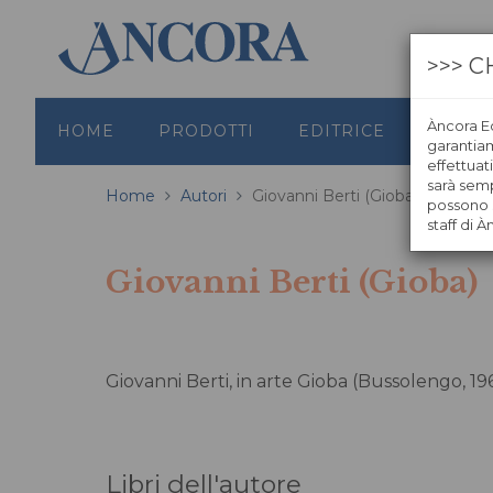
>>> C
Àncora Ed
HOME
PRODOTTI
EDITRICE
GRAFI
garantiamo
effettuat
sarà semp
Home
Autori
Giovanni Berti (Gioba)
possono s
staff di À
Giovanni Berti (Gioba)
Giovanni Berti, in arte Gioba (Bussolengo, 19
Libri dell'autore