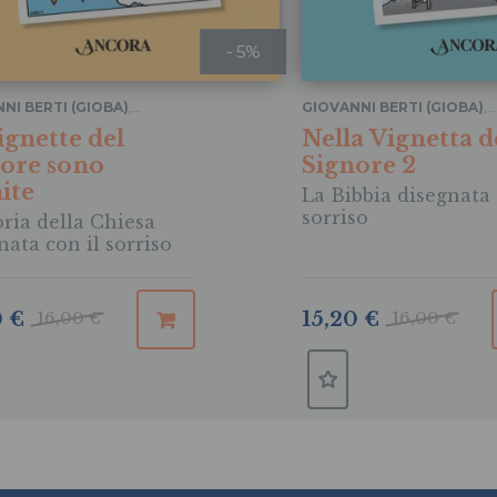
- 5%
NI BERTI (GIOBA)
,
GIOVANNI BERTI (GIOBA)
,
ZO GALLIANI
LORENZO GALLIANI
ignette del
Nella Vignetta d
ore sono
Signore 2
nite
La Bibbia disegnata 
sorriso
oria della Chiesa
nata con il sorriso
0 €
16,00 €
15,20 €
16,00 €