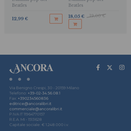
Beatles
Beatles
19,00 €
18,05 €
12,99 €
Via Benigno Crespi, 30 - 20159 Milano
Telefono:
+39-02-34.56.08.1
Fax:
+390234560836
editrice@ancoralibri.it
commerciale@ancoralibri.it
P.IVA IT 11964770157
R.E.A. MI - 1513628
Capitale sociale: € 1.248.000 i.v.