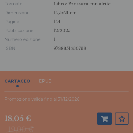
Formato
Libro:
Brossura con alette
Dimensioni
14,5x21 cm.
Pagine
144
Pubblicazione
12/2025
Numero edizione
1
ISBN
9788851430733
CARTACEO
EPUB
Promozione valida fino al 31/12/2026
18,05 €
19,00 €