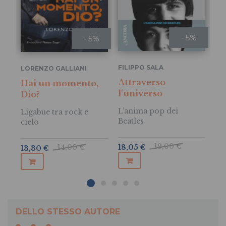
- 5%
- 5%
FILIPPO SALA
LORENZO GALLIANI
PA
Attraverso
Hai un momento,
L
l'universo
Dio?
il
De
L’anima pop dei
Ligabue tra rock e
Beatles
cielo
19,00 €
14,00 €
18,05 €
13,30 €
19
DELLO STESSO AUTORE