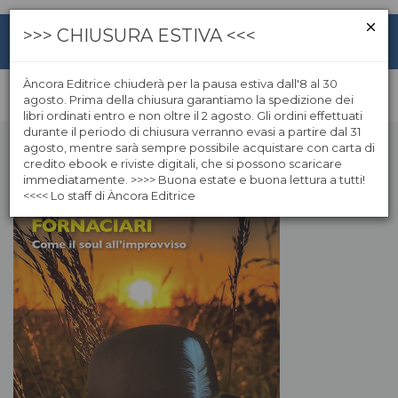
>>> CHIUSURA ESTIVA <<<
Àncora Editrice chiuderà per la pausa estiva dall'8 al 30
agosto. Prima della chiusura garantiamo la spedizione dei
libri ordinati entro e non oltre il 2 agosto. Gli ordini effettuati
durante il periodo di chiusura verranno evasi a partire dal 31
agosto, mentre sarà sempre possibile acquistare con carta di
credito ebook e riviste digitali, che si possono scaricare
immediatamente. >>>> Buona estate e buona lettura a tutti!
<<<< Lo staff di Àncora Editrice