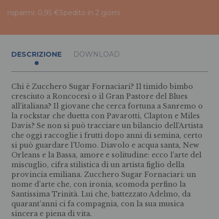
risparmi: 0,95 €
Spedito in 2 giorni
DESCRIZIONE
DOWNLOAD
Chi è Zucchero Sugar Fornaciari? Il timido bimbo
cresciuto a Roncocesi o il Gran Pastore del Blues
all’italiana? Il giovane che cerca fortuna a Sanremo o
la rockstar che duetta con Pavarotti, Clapton e Miles
Davis? Se non si può tracciare un bilancio dell’Artista
che oggi raccoglie i frutti dopo anni di semina, certo
si può guardare l’Uomo. Diavolo e acqua santa, New
Orleans e la Bassa, amore e solitudine: ecco l’arte del
miscuglio, cifra stilistica di un artista figlio della
provincia emiliana. Zucchero Sugar Fornaciari: un
nome d’arte che, con ironia, scomoda perfino la
Santissima Trinità. Lui che, battezzato Adelmo, da
quarant’anni ci fa compagnia, con la sua musica
sincera e piena di vita.