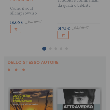
Tradotti e commentati
ol
da quattro bibliste.
Ed
Come il soul
all'improvviso
19,00 €
18,05 €
25
65,00 €
61,75 €
DELLO STESSO AUTORE