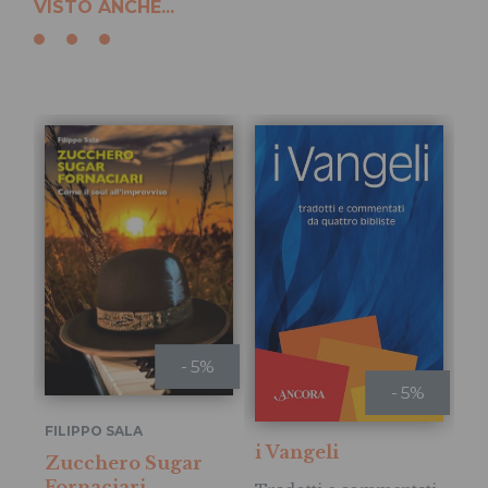
VISTO ANCHE...
- 5%
- 5%
La
FILIPPO SALA
i Vangeli
Zucchero Sugar
Ve
Fornaciari