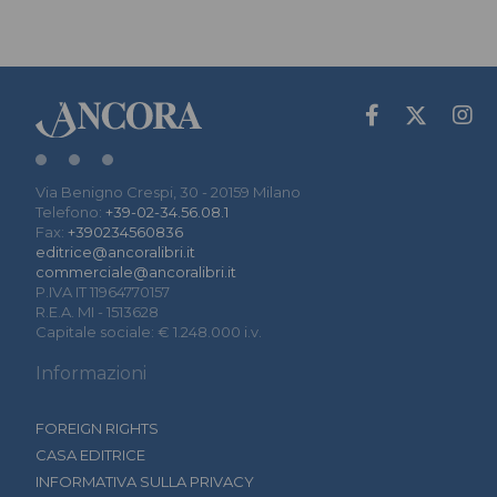
Via Benigno Crespi, 30 - 20159 Milano
Telefono:
+39-02-34.56.08.1
Fax:
+390234560836
editrice@ancoralibri.it
commerciale@ancoralibri.it
P.IVA IT 11964770157
R.E.A. MI - 1513628
Capitale sociale: € 1.248.000 i.v.
Informazioni
FOREIGN RIGHTS
CASA EDITRICE
INFORMATIVA SULLA PRIVACY