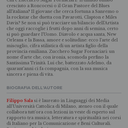
Chi è Zucchero Sugar Fornaciari? Il timido bimbo
cresciuto a Roncocesi o il Gran Pastore del Blues
all'italiana? Il giovane che cerca fortuna a Sanremo o
la rockstar che duetta con Pavarotti, Clapton e Miles
Davis? Se non si può tracciare un bilancio dell'Artista
che oggi raccoglie i frutti dopo anni di semina, certo
si può guardare l'Uomo. Diavolo e acqua santa, New
Orleans e la Bassa, amore e solitudine: ecco l'arte del
miscuglio, cifra stilistica di un artista figlio della
provincia emiliana. Zucchero Sugar Fornaciari: un
nome d'arte che, con ironia, scomoda perfino la
Santissima Trinità. Lui che, battezzato Adelmo, da
quarant'anni ci fa compagnia, con la sua musica
sincera e piena di vita.
BIOGRAFIA DELL'AUTORE
Filippo Sala
si è laureato in Linguaggi dei Media
all’Università Cattolica di Milano, ateneo con il quale
collabora tutt’ora con lezioni in veste di esperto sul
rapporto tra musica, letteratura e spiritualità nei corsi
di Italiano per la Comunicazione e Beni Culturali.