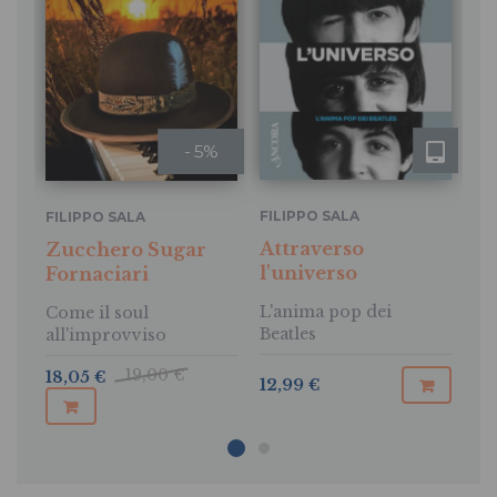
- 5%
FILIPPO SALA
FI
FILIPPO SALA
Attraverso
At
Zucchero Sugar
l'universo
l'
Fornaciari
L'anima pop dei
L’
Come il soul
Beatles
Be
all'improvviso
19,00 €
18
18,05 €
12,99 €