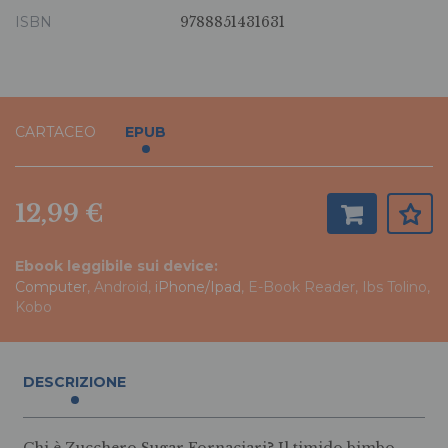
ISBN
9788851431631
CARTACEO
EPUB
12,99 €
Ebook leggibile sui device:
Computer
, Android,
iPhone/Ipad
, E-Book Reader, Ibs Tolino,
Kobo
DESCRIZIONE