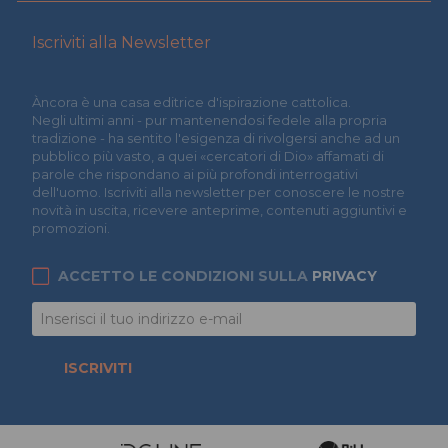
Iscriviti alla Newsletter
Àncora è una casa editrice d'ispirazione cattolica.
Negli ultimi anni - pur mantenendosi fedele alla propria
tradizione - ha sentito l'esigenza di rivolgersi anche ad un
pubblico più vasto, a quei «cercatori di Dio» affamati di
parole che rispondano ai più profondi interrogativi
dell'uomo. Iscriviti alla newsletter per conoscere le nostre
novità in uscita, ricevere anteprime, contenuti aggiuntivi e
promozioni.
ACCETTO LE CONDIZIONI SULLA
PRIVACY
ISCRIVITI