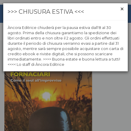
>>> CHIUSURA ESTIVA <<<
Àncora Editrice chiuderà per la pausa estiva dall'8 al 30
agosto. Prima della chiusura garantiamo la spedizione dei
libri ordinati entro e non oltre il 2 agosto. Gli ordini effettuati
durante il periodo di chiusura verranno evasi a partire dal 31
agosto, mentre sarà sempre possibile acquistare con carta di
credito ebook e riviste digitali, che si possono scaricare
immediatamente. >>>> Buona estate e buona lettura a tutti!
<<<< Lo staff di Àncora Editrice