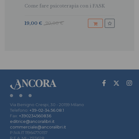
Come fare psicoterapia con i FASK
19,00 €
20,00 €
Via Benigno Crespi, 30 - 20159 Milano
Telefono:
+39-02-34.56.08.1
Fax:
+390234560836
editrice@ancoralibri.it
commerciale@ancoralibri.it
P.IVA IT 11964770157
R.E.A. MI - 1513628