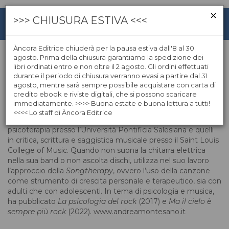
>>> CHIUSURA ESTIVA <<<
Àncora Editrice chiuderà per la pausa estiva dall'8 al 30
agosto. Prima della chiusura garantiamo la spedizione dei
libri ordinati entro e non oltre il 2 agosto. Gli ordini effettuati
Andrea Montesano
durante il periodo di chiusura verranno evasi a partire dal 31
agosto, mentre sarà sempre possibile acquistare con carta di
credito ebook e riviste digitali, che si possono scaricare
Andrea Montesano, psicologo, psicoterapeuta e
immediatamente. >>>> Buona estate e buona lettura a tutti!
appassionato di comunicazione, integra alla sua professione
<<<< Lo staff di Àncora Editrice
la passione per la musica. A Roma ha completato gli studi in
psicoterapia presso l’Università Pontificia Salesiana e quelli
in critica, scrittura e saggistica musicale presso il Saint Louis
College of Music. Quando non suona la chitarra elettrica
nella sua band o non ascolta dischi, utilizza nel suo lavoro
l’approccio della
Songtherapy
, ovvero l’uso della canzone
come strumento di crescita personale e terapeutico, sia con
adulti che con adolescenti. In tema di psicologia e musica,
ha pubblicato
La psicologia del rock
(2017) e
Ma il cielo è
sempre più rock
(2022). www.andreamontesano.it