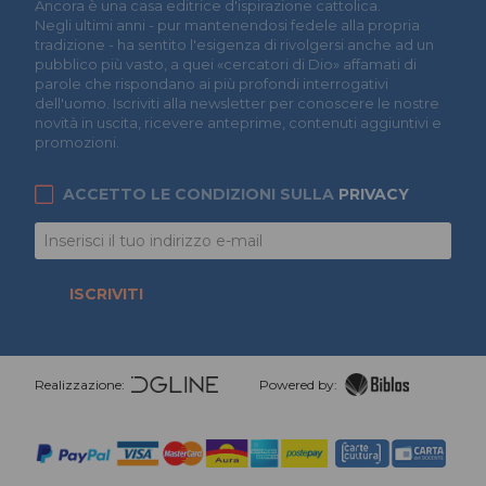
Àncora è una casa editrice d'ispirazione cattolica.
Negli ultimi anni - pur mantenendosi fedele alla propria
tradizione - ha sentito l'esigenza di rivolgersi anche ad un
pubblico più vasto, a quei «cercatori di Dio» affamati di
parole che rispondano ai più profondi interrogativi
dell'uomo. Iscriviti alla newsletter per conoscere le nostre
novità in uscita, ricevere anteprime, contenuti aggiuntivi e
promozioni.
ACCETTO LE CONDIZIONI SULLA
PRIVACY
ISCRIVITI
Realizzazione:
Powered by: