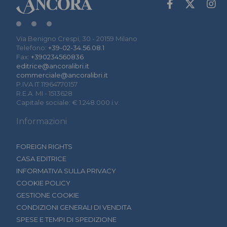
Via Benigno Crespi, 30 - 20159 Milano
Telefono:
+39-02-34.56.08.1
Fax:
+390234560836
editrice@ancoralibri.it
commerciale@ancoralibri.it
P.IVA IT 11964770157
R.E.A. MI - 1513628
Capitale sociale: € 1.248.000 i.v.
Informazioni
FOREIGN RIGHTS
CASA EDITRICE
INFORMATIVA SULLA PRIVACY
COOKIE POLICY
GESTIONE COOKIE
CONDIZIONI GENERALI DI VENDITA
SPESE E TEMPI DI SPEDIZIONE