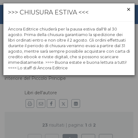
>>> CHIUSURA ESTIVA <<<
Àncora Editrice chiuderà per la pausa estiva dall'8 al 30
agosto. Prima della chiusura garantiamo la spedizione dei
libri ordinati entro e non oltre il 2 agosto. Gli ordini effettuati
Enzo Romeo
durante il periodo di chiusura verranno evasi a partire dal 31
agosto, mentre sarà sempre possibile acquistare con carta di
credito ebook e riviste digitali, che si possono scaricare
Enzo Romeo (Siderno, 1959) è giornalista e saggista. A
immediatamente. >>>> Buona estate e buona lettura a tutti!
lungo caporedattore e vaticanista della Rai. Per Àncora ha
<<<< Lo staff di Àncora Editrice
pubblicato, tra gli altri, vari titoli su Saint-Exupéry e la genesi
interiore del Piccolo Principe
Libri dell'autore
23
risultati | pagina:
1
di
2