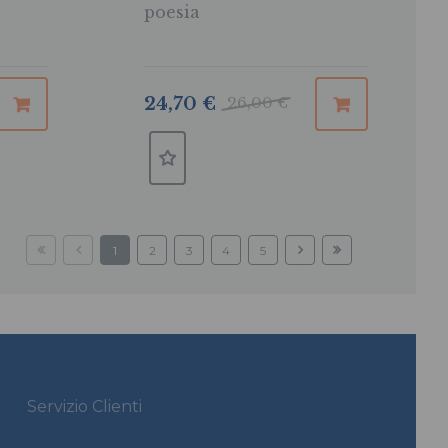
poesia
24,70 €
26,00 €
1
2
3
4
5
Servizio Clienti