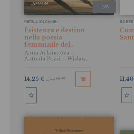
- 5%
PIERLUIGI CAMBI
ROBER
Esistenza e destino
Com
nella poesia
Sant
femminile del
Novecento
Anna Achmatova –
Antonia Pozzi – Wislawa
Szymborska – Patrizia
Cavalli
11,40
14,25 €
15,00 €