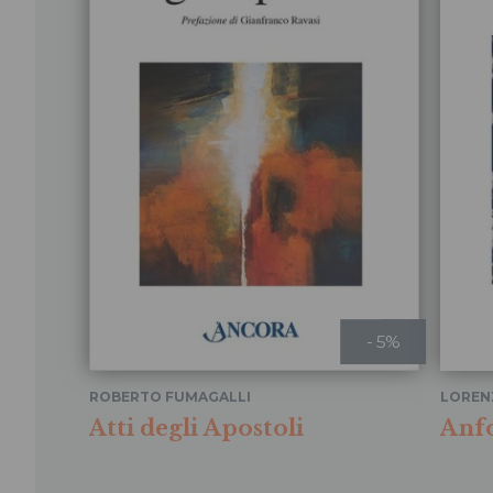
- 5%
ROBERTO FUMAGALLI
LOREN
RINALD
Atti degli Apostoli
Anfo
SCROC