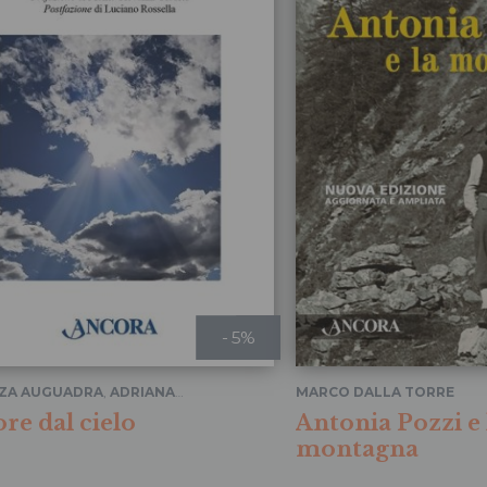
- 5%
ZA AUGUADRA
,
ADRIANA
MARCO DALLA TORRE
I
,
TERESANTO
re dal cielo
Antonia Pozzi e 
CARELLO
...
montagna