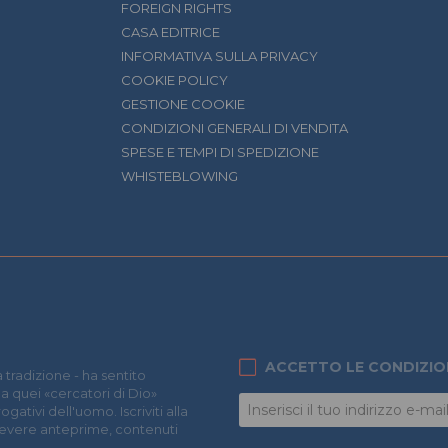
FOREIGN RIGHTS
CASA EDITRICE
INFORMATIVA SULLA PRIVACY
COOKIE POLICY
GESTIONE COOKIE
CONDIZIONI GENERALI DI VENDITA
SPESE E TEMPI DI SPEDIZIONE
WHISTEBLOWING
ACCETTO LE CONDIZIO
 tradizione - ha sentito
 a quei «cercatori di Dio»
ativi dell'uomo. Iscriviti alla
icevere anteprime, contenuti