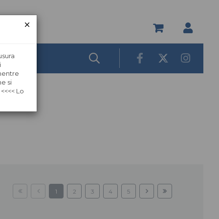
usura
i
 mentre
e si
 <<<< Lo
1
2
3
4
5