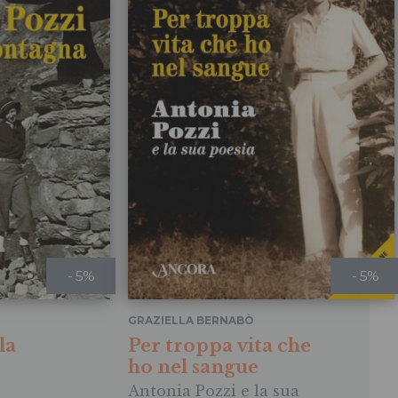
- 5%
- 5%
GRAZIELLA BERNABÒ
la
Per troppa vita che
ho nel sangue
Antonia Pozzi e la sua