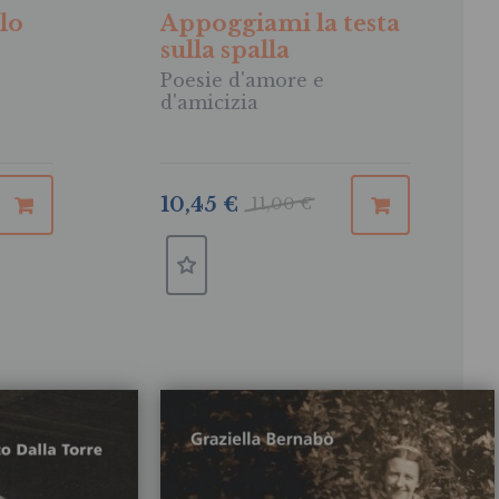
elo
Appoggiami la testa
sulla spalla
Poesie d'amore e
d'amicizia
10,45 €
11,00 €