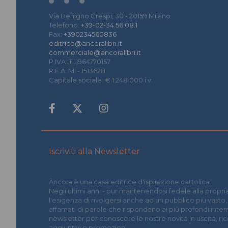
Via Benigno Crespi, 30 - 20159 Milano
Telefono:
+39-02-34.56.08.1
Fax:
+390234560836
editrice@ancoralibri.it
commerciale@ancoralibri.it
P.IVA IT 11964770157
R.E.A. MI - 1513628
Capitale sociale: € 1.248.000 i.v.
Iscriviti alla Newsletter
Àncora è una casa editrice d'ispirazione cattolica.
Negli ultimi anni - pur mantenendosi fedele alla propria
l'esigenza di rivolgersi anche ad un pubblico più vasto,
affamati di parole che rispondano ai più profondi interrog
newsletter per conoscere le nostre novità in uscita, r
aggiuntivi e promozioni.