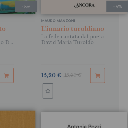
- 5%
- 5%
MAURO MANZONI
to
L'innario turoldiano
La fede cantata dal poeta
io De
David Maria Turoldo
15,20 €
16,00 €