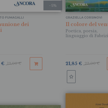
- 5%
TO FUMAGALLI
GRAZIELLA CORSINOVI
unione dei
Il colore del ven
i
Poetica, poesia,
linguaggio di Fabriz
André
 €
12,00 €
21,85 €
23,00 €