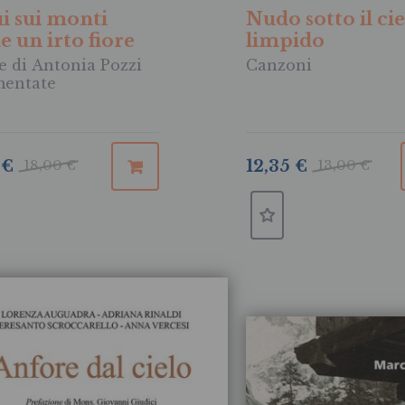
ui sui monti
Nudo sotto il ci
 un irto fiore
limpido
e di Antonia Pozzi
Canzoni
entate
 €
18,00 €
12,35 €
13,00 €