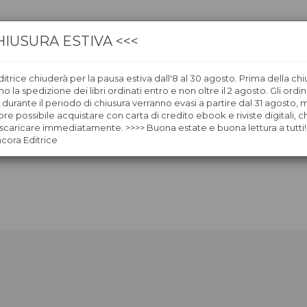
HIUSURA ESTIVA <<<
itrice chiuderà per la pausa estiva dall'8 al 30 agosto. Prima della chi
CA
LIBRERIE
ÀNCORAWOW
 la spedizione dei libri ordinati entro e non oltre il 2 agosto. Gli ordin
i durante il periodo di chiusura verranno evasi a partire dal 31 agosto,
re possibile acquistare con carta di credito ebook e riviste digitali, ch
caricare immediatamente. >>>> Buona estate e buona lettura a tutti!
ncora Editrice