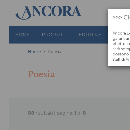
>>> C
Àncora Ed
HOME
PRODOTTI
EDITRICE
GRAFI
garantiamo
effettuat
sarà semp
Home
Poesia
possono s
staff di À
Poesia
88
risultati | pagina:
1
di
8