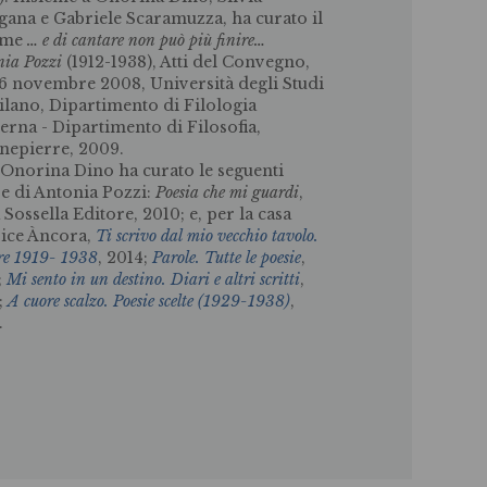
ana e Gabriele Scaramuzza, ha curato il
ume
… e di cantare non può più finire…
nia Pozzi
(1912-1938), Atti del Convegno,
6 novembre 2008, Università degli Studi
ilano, Dipartimento di Filologia
rna - Dipartimento di Filosofia,
nepierre, 2009.
Onorina Dino ha curato le seguenti
e di Antonia Pozzi:
Poesia che mi guardi
,
 Sossella Editore, 2010; e, per la casa
rice Àncora,
Ti scrivo dal mio vecchio tavolo.
ere 1919- 1938
, 2014;
Parole. Tutte le poesie
,
;
Mi sento in un destino. Diari e altri scritti
,
;
A cuore scalzo. Poesie scelte
(1929-1938)
,
.