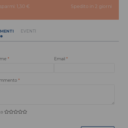
isparmi: 1,30 €
Spedito in 2 giorni
MENTI
EVENTI
ome
*
Email
*
mmento
*
to