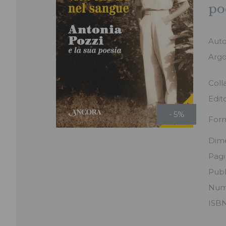
po
Aut
Arg
Coll
Edit
- 5%
For
Dime
Pag
Pubb
Num
ISB