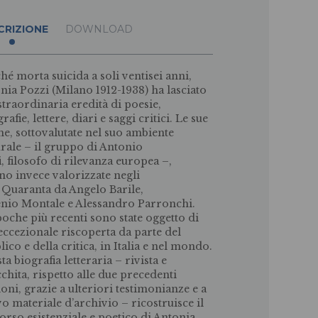
CRIZIONE
DOWNLOAD
hé morta suicida a soli ventisei anni,
nia Pozzi (Milano 1912-1938) ha lasciato
straordinaria eredità di poesie,
rafie, lettere, diari e saggi critici. Le sue
che, sottovalutate nel suo ambiente
urale – il gruppo di Antonio
i, filosofo di rilevanza europea –,
no invece valorizzate negli
 Quaranta da Angelo Barile,
nio Montale e Alessandro Parronchi.
poche più recenti sono state oggetto di
eccezionale riscoperta da parte del
lico e della critica, in Italia e nel mondo.
ta biografia letteraria – rivista e
cchita, rispetto alle due precedenti
ioni, grazie a ulteriori testimonianze e a
o materiale d’archivio – ricostruisce il
orso esistenziale e poetico di Antonia