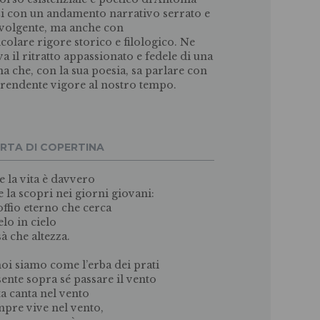
i con un andamento narrativo serrato e
volgente, ma anche con
icolare rigore storico e filologico. Ne
va il ritratto appassionato e fedele di una
a che, con la sua poesia, sa parlare con
rendente vigore al nostro tempo.
RTA DI COPERTINA
e la vita è davvero
e la scopri nei giorni giovani:
offio eterno che cerca
elo in cielo
sà che altezza.
oi siamo come l’erba dei prati
sente sopra sé passare il vento
tta canta nel vento
mpre vive nel vento,