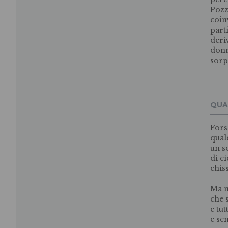
Pozz
coin
part
deri
donn
sorp
QUA
Fors
qual
un s
di ci
chis
Ma n
che 
e tu
e se