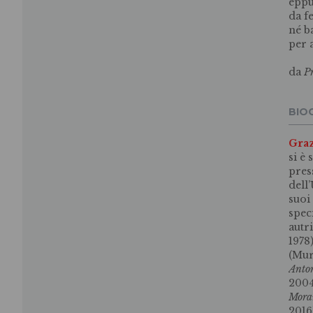
eppu
da f
né b
per 
da
P
BIO
Graz
si è 
pres
dell
suoi
spec
autr
1978
(Mur
Anton
2004
Mora
2016