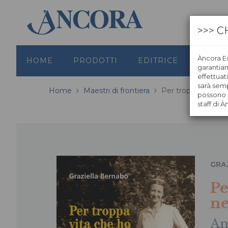
>>> C
Àncora Ed
HOME
PRODOTTI
EDITRICE
GRAFI
garantiamo
effettuat
sarà semp
Home
Maestri di frontiera
Per troppa vita ch
possono s
staff di À
GRA
Pe
ne
An