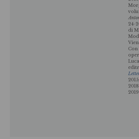
Morg
vol
Anto
24-2
di M
Mode
Vien
Con 
oper
Luca
edit
Lett
2015
2018
2019