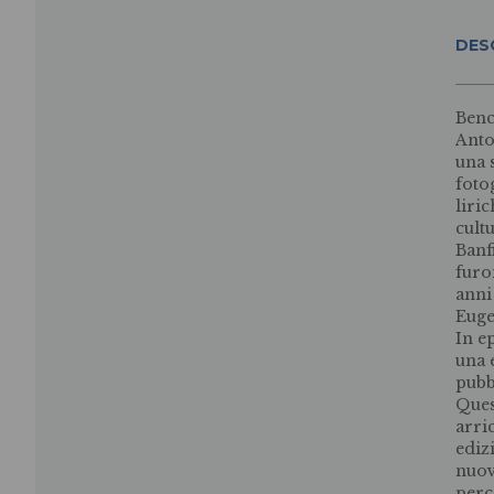
DES
Benc
Anto
una 
fotog
liri
cult
Banf
furo
anni
Euge
In e
una 
pubb
Ques
arri
ediz
nuov
perc