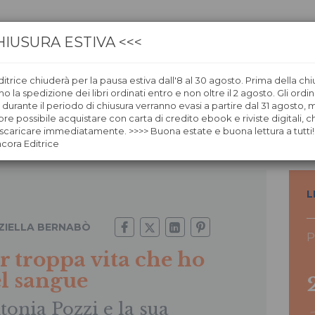
HIUSURA ESTIVA <<<
itrice chiuderà per la pausa estiva dall'8 al 30 agosto. Prima della chi
CA
LIBRERIE
ÀNCORAWOW
 la spedizione dei libri ordinati entro e non oltre il 2 agosto. Gli ordin
i durante il periodo di chiusura verranno evasi a partire dal 31 agosto,
re possibile acquistare con carta di credito ebook e riviste digitali, ch
e ho nel sangue
caricare immediatamente. >>>> Buona estate e buona lettura a tutti!
ncora Editrice
L
ZIELLA BERNABÒ
P
r troppa vita che ho
l sangue
tonia Pozzi e la sua