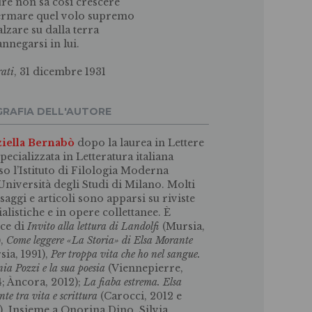
re non sa così crescere
ermare quel volo supremo
alzare su dalla terra
annegarsi in lui.
rati
, 31 dicembre 1931
GRAFIA DELL'AUTORE
iella Bernabò
dopo la laurea in Lettere
specializzata in Letteratura italiana
so l’Istituto di Filologia Moderna
’Università degli Studi di Milano. Molti
 saggi e articoli sono apparsi su riviste
ialistiche e in opere collettanee. È
ice di
Invito alla lettura di Landolfi
(Mursia,
),
Come leggere «La Storia» di Elsa Morante
sia, 1991),
Per troppa vita che ho nel sangue.
ia Pozzi e la sua poesia
(Viennepierre,
; Àncora, 2012);
La fiaba estrema. Elsa
nte
tra vita e scrittura
(Carocci, 2012 e
). Insieme a Onorina Dino, Silvia