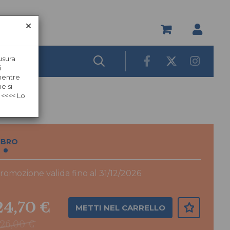
usura
i
 mentre
e si
 <<<< Lo
IBRO
romozione valida fino al 31/12/2026
24,70 €
METTI NEL CARRELLO
26,00 €