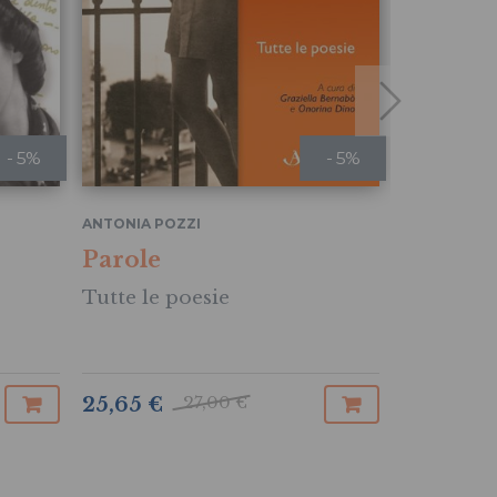
- 5%
- 5%
ANTONIA POZZI
ANTONIA PO
Parole
Opera 
Tutte le poesie
27,00 €
25,65 €
67,45 €