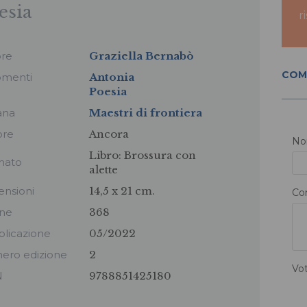
esia
r
ore
Graziella Bernabò
COM
omenti
Antonia
Poesia
ana
Maestri di frontiera
ore
Ancora
N
Libro:
Brossura con
mato
alette
nsioni
14,5 x 21 cm.
Co
ine
368
licazione
05/2022
ero edizione
2
Vo
N
9788851425180