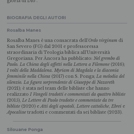
gloria di Dio”.
BIOGRAFIA DEGLI AUTORI
Rosalba Manes
Rosalba Manes è una consacrata dell’
Ordo virginum
di
San Severo (FG) dal 2001 e professoressa
straordinaria di Teologia biblica all’Università
Gregoriana. Per Àncora ha pubblicato:
Nel grembo di
Paolo. La Chiesa degli affetti nella Lettera a Filemone
(2016);
I volti della Maddalena. Myriam di Magdala e la diaconia
femminile nella Chiesa
(2017) con S. Ponga;
La melodia del
silenzio. La figura sorprendente di Giuseppe di Nazareth
(2021); è stata nel team delle bibliste che hanno
realizzato
I Vangeli tradotti e commentati da quattro bibliste
(2015),
Le Lettere di Paolo tradotte e commentate da tre
bibliste
(2020) e
Atti degli apostoli
,
Lettere cattoliche
,
Ebrei
e
Apocalisse
tradotti e commentati da sei bibliste (2023).
Silouane Ponga