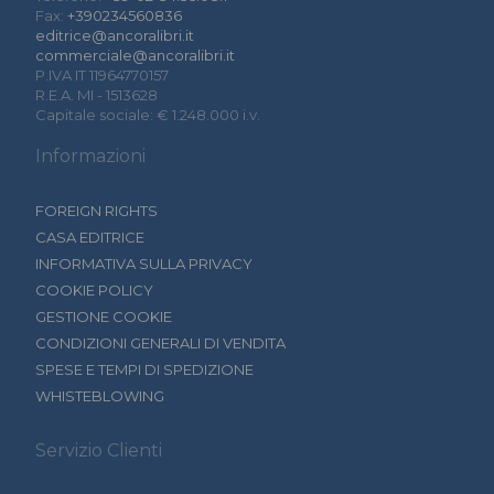
Fax:
+390234560836
editrice@ancoralibri.it
commerciale@ancoralibri.it
P.IVA IT 11964770157
R.E.A. MI - 1513628
Capitale sociale: € 1.248.000 i.v.
Informazioni
FOREIGN RIGHTS
CASA EDITRICE
INFORMATIVA SULLA PRIVACY
COOKIE POLICY
GESTIONE COOKIE
CONDIZIONI GENERALI DI VENDITA
SPESE E TEMPI DI SPEDIZIONE
WHISTEBLOWING
Servizio Clienti