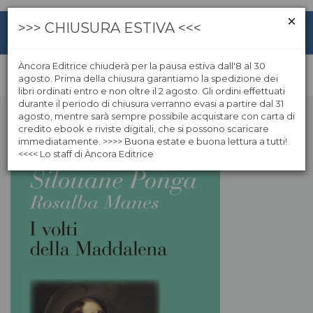
>>> CHIUSURA ESTIVA <<<
Àncora Editrice chiuderà per la pausa estiva dall'8 al 30
agosto. Prima della chiusura garantiamo la spedizione dei
libri ordinati entro e non oltre il 2 agosto. Gli ordini effettuati
durante il periodo di chiusura verranno evasi a partire dal 31
agosto, mentre sarà sempre possibile acquistare con carta di
credito ebook e riviste digitali, che si possono scaricare
immediatamente. >>>> Buona estate e buona lettura a tutti!
<<<< Lo staff di Àncora Editrice