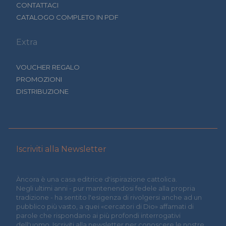
CONTATTACI
CATALOGO COMPLETO IN PDF
Extra
VOUCHER REGALO
PROMOZIONI
DISTRIBUZIONE
Iscriviti alla Newsletter
Àncora è una casa editrice d'ispirazione cattolica.
Negli ultimi anni - pur mantenendosi fedele alla propria
tradizione - ha sentito l'esigenza di rivolgersi anche ad un
pubblico più vasto, a quei «cercatori di Dio» affamati di
parole che rispondano ai più profondi interrogativi
dell'uomo. Iscriviti alla newsletter per conoscere le nostre