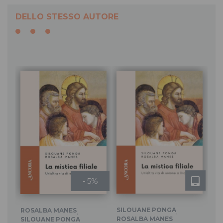
DELLO STESSO AUTORE
- 5%
SILOUANE PONGA
ROSALBA MANES
,
,
RO
ROSALBA MANES
SILOUANE PONGA
SI