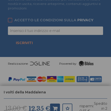
novità in uscita, ricevere anteprime, contenuti aggiuntivi e
promozioni.
ACCETTO LE CONDIZIONI SULLA
PRIVACY
ISCRIVITI
Realizzazione:
Powered by:
I volti della Maddalena
Spedito
risparmi:
13,00 €
12,35 €
in 2