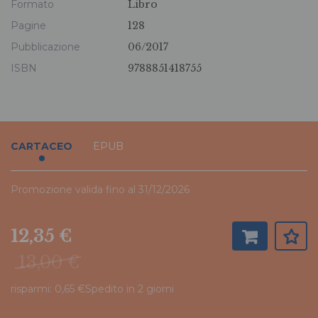
Formato
Libro
Pagine
128
Pubblicazione
06/2017
ISBN
9788851418755
CARTACEO
EPUB
Promozione valida fino al 31/12/2026
12,35 €
13,00 €
risparmi: 0,65 €
Spedito in 2 giorni