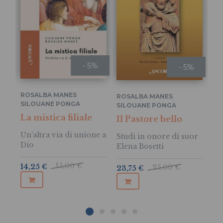
- 5%
- 5%
ROSALBA MANES
,
ROSALBA MANES
,
SILOUANE PONGA
SILOUANE PONGA
RO
La mistica filiale
Il Pastore bello
La
si
Un’altra via di unione a
Studi in onore di suor
Dio
Elena Bosetti
La
di
15,00 €
14,25 €
25,00 €
23,75 €
Na
7,