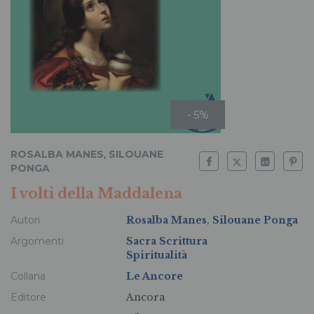
- 5%
ROSALBA MANES
,
SILOUANE
PONGA
I volti della Maddalena
Autori
Rosalba Manes
,
Silouane Ponga
Argomenti
Sacra Scrittura
Spiritualità
Collana
Le Ancore
Editore
Ancora