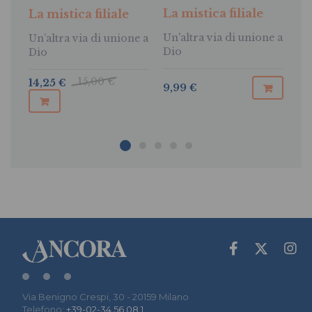
La mistica filiale
La mistica filiale
Il
Un'altra via di unione a
Un’altra via di unione a
St
Dio
Dio
El
15,00 €
14,25 €
23
9,99 €
Via Benigno Crespi, 30 - 20159 Milano
Telefono:
+39-02-34.56.08.1