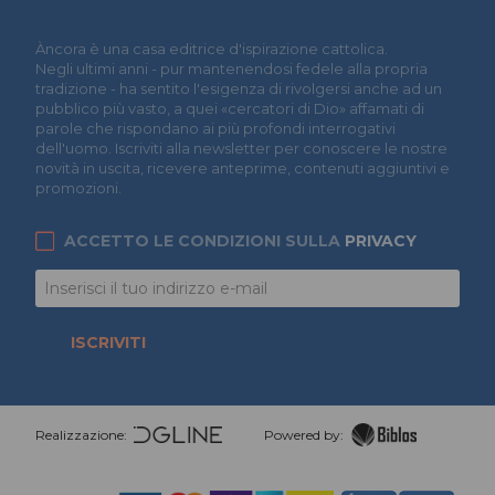
Àncora è una casa editrice d'ispirazione cattolica.
Negli ultimi anni - pur mantenendosi fedele alla propria
tradizione - ha sentito l'esigenza di rivolgersi anche ad un
pubblico più vasto, a quei «cercatori di Dio» affamati di
parole che rispondano ai più profondi interrogativi
dell'uomo. Iscriviti alla newsletter per conoscere le nostre
novità in uscita, ricevere anteprime, contenuti aggiuntivi e
promozioni.
ACCETTO LE CONDIZIONI SULLA
PRIVACY
ISCRIVITI
Realizzazione:
Powered by: