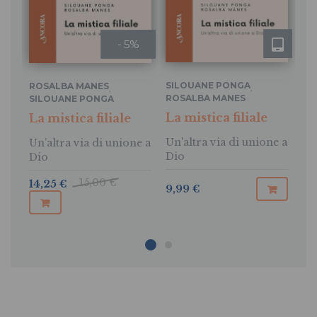
- 5%
SILOUANE PONGA
ROSALBA MANES
,
,
RO
ROSALBA MANES
SILOUANE PONGA
SI
La mistica filiale
La mistica filiale
Il
Un'altra via di unione a
Un’altra via di unione a
St
Dio
Dio
El
15,00 €
14,25 €
23
9,99 €