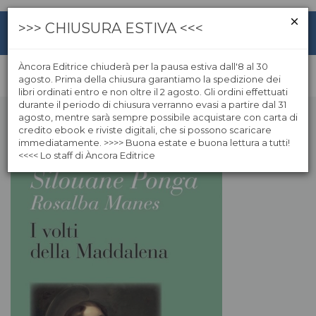
>>> CHIUSURA ESTIVA <<<
Àncora Editrice chiuderà per la pausa estiva dall'8 al 30
agosto. Prima della chiusura garantiamo la spedizione dei
libri ordinati entro e non oltre il 2 agosto. Gli ordini effettuati
durante il periodo di chiusura verranno evasi a partire dal 31
agosto, mentre sarà sempre possibile acquistare con carta di
credito ebook e riviste digitali, che si possono scaricare
immediatamente. >>>> Buona estate e buona lettura a tutti!
<<<< Lo staff di Àncora Editrice