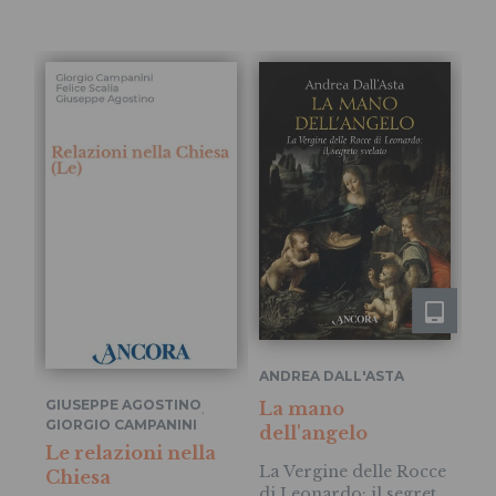
ANDREA DALL'ASTA
GI
GIUSEPPE AGOSTINO
La mano
Su
,
GIORGIO CAMPANINI
,
dell'angelo
mi
FELICE SCALIA
Le relazioni nella
La Vergine delle Rocce
Da
Chiesa
di Leonardo: il segreto
al