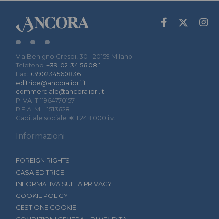
Via Benigno Crespi, 30 - 20159 Milano
Telefono:
+39-02-34.56.08.1
Fax:
+390234560836
editrice@ancoralibri.it
commerciale@ancoralibri.it
P.IVA IT 11964770157
R.E.A. MI - 1513628
Capitale sociale: € 1.248.000 i.v.
Informazioni
FOREIGN RIGHTS
CASA EDITRICE
INFORMATIVA SULLA PRIVACY
COOKIE POLICY
GESTIONE COOKIE
CONDIZIONI GENERALI DI VENDITA