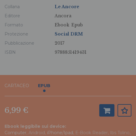
Collana
Le Ancore
Editore
Ancora
Formato
Ebook
Epub
Protezione
Social DRM
Pubblicazione
2017
ISBN
9788851419431
CARTACEO
EPUB
6,99 €
Ebook leggibile sui device:
Computer
, Android,
iPhone/Ipad
, E-Book Reader, Ibs Tolino,