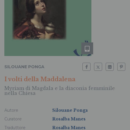
SILOUANE PONGA
I volti della Maddalena
Myriam di Magdala e la diaconia femminile
nella Chiesa
Autore
Silouane Ponga
Curatore
Rosalba Manes
Traduttore
Rosalba Manes