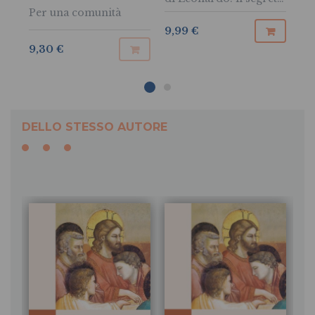
Per una comunità
svelato
9,99 €
9,
9,30 €
DELLO STESSO AUTORE