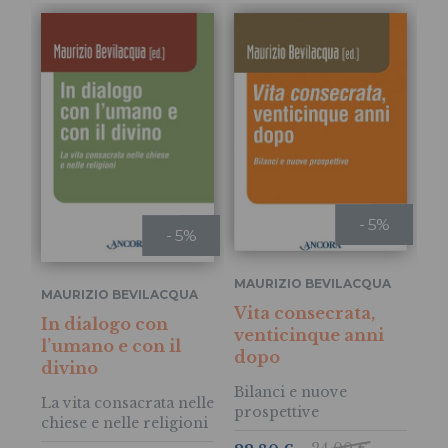
- 5%
- 5%
MAURIZIO BEVILACQUA
MAURIZIO BEVILACQUA
GI
Vita consecrata,
In dialogo con
Qu
venticinque anni
l’umano e con il
un
dopo
divino
La
Bilanci e nuove
hu
La vita consacrata nelle
prospettive
ra
chiese e nelle religioni