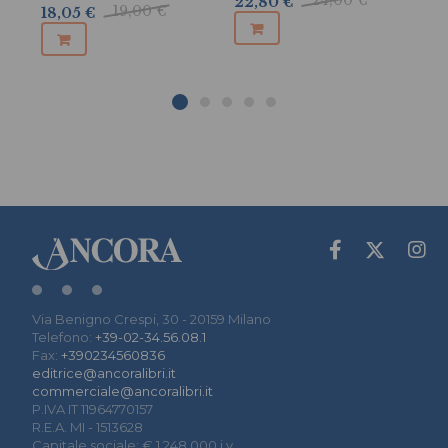
24,00 €
22,80 €
19,00 €
18,05 €
2,
Via Benigno Crespi, 30 - 20159 Milano
Telefono:
+39-02-34.56.08.1
Fax:
+390234560836
editrice@ancoralibri.it
commerciale@ancoralibri.it
P.IVA IT 11964770157
R.E.A. MI - 1513628
Capitale sociale: € 1.248.000 i.v.