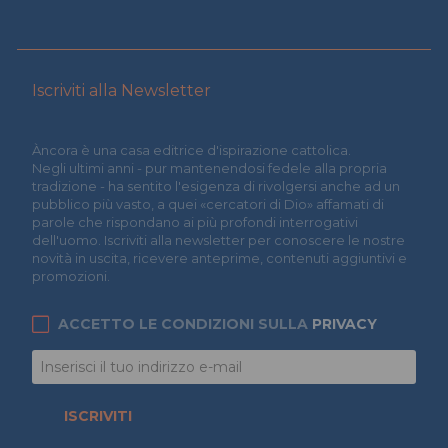
Iscriviti alla Newsletter
Àncora è una casa editrice d'ispirazione cattolica.
Negli ultimi anni - pur mantenendosi fedele alla propria
tradizione - ha sentito l'esigenza di rivolgersi anche ad un
pubblico più vasto, a quei «cercatori di Dio» affamati di
parole che rispondano ai più profondi interrogativi
dell'uomo. Iscriviti alla newsletter per conoscere le nostre
novità in uscita, ricevere anteprime, contenuti aggiuntivi e
promozioni.
ACCETTO LE CONDIZIONI SULLA
PRIVACY
ISCRIVITI