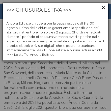
>>> CHIUSURA ESTIVA <<<
Àncora Editrice chiuderà per la pausa estiva dall'8 al 30
agosto. Prima della chiusura garantiamo la spedizione dei
libri ordinati entro e non oltre il 2 agosto. Gli ordini effettuati
Graziano Gianola
durante il periodo di chiusura verranno evasi a partire dal 31
agosto, mentre sarà sempre possibile acquistare con carta di
credito ebook e riviste digitali, che si possono scaricare
Graziano Gianola è nato nel 1973 a Premana (LC), in alta
immediatamente. >>>> Buona estate e buona lettura a tutti!
Valsassina, ed è il sesto di dieci fratelli. Prima di entrare in
<<<< Lo staff di Àncora Editrice
seminario è stato operaio, appassionato escursionista e di
corsa in montagna. Sacerdote della diocesi di Milano dal
2004, è stato vicario della parrocchia Resurrezione in Sesto
San Giovanni, della parrocchia Maria Madre della Chiesa in
Buccinasco e nella Comunità Pastorale Gesù Buon Pastore
in Bovisa, Milano. Negli anni di servizio pastorale si è
formato nella comunicazione col metodo della
programmazione neurolinguistica. È stato formatore
nell’Istituto Secolare delle Apostole del Sacro Cuore. Nella
primavera del 2021 ha pubblicato con Àncora Guariti da
Gesù. Dal 12 luglio 2021 questo libro si può considerare il suo