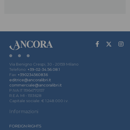
Via Benigno Crespi, 30 - 20159 Milano
Telefono:
+39-02-34.56.08.1
Fax:
+390234560836
editrice@ancoralibri.it
commerciale@ancoralibri.it
P.IVA IT 11964770157
R.E.A. MI - 1513628
Capitale sociale: € 1.248.000 i.v.
Informazioni
FOREIGN RIGHTS