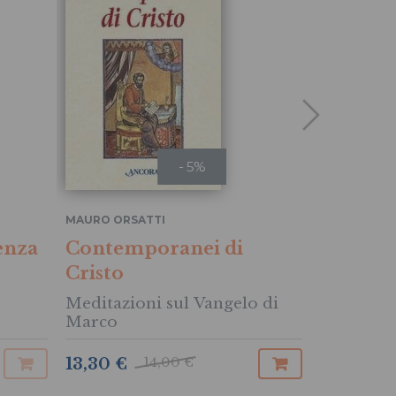
- 5%
MAURO ORSATTI
MAURO ORS
senza
Contemporanei di
Un Padr
Cristo
madre
Meditazioni sul Vangelo di
Meditazi
Marco
14,00 €
13,30 €
9,50 €