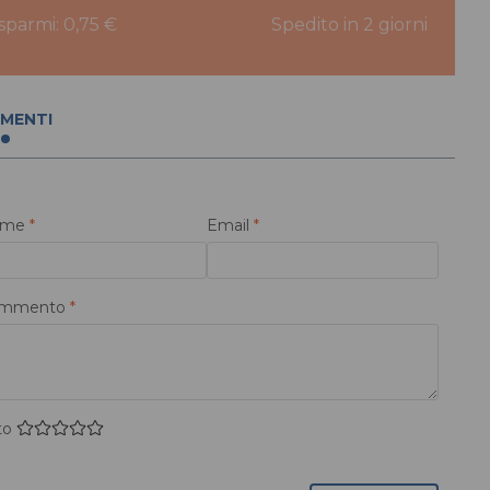
isparmi: 0,75 €
Spedito in 2 giorni
MENTI
ome
*
Email
*
mmento
*
to