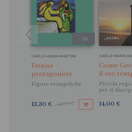
- 5%
CARLO MARIA MA
CARLO MARIA MARTINI
Come Gesù
Donne
il suo tem
protagoniste
Piccola regol
Figure evangeliche
per il disce
Signore
14,00 €
14,00 €
13,30 €