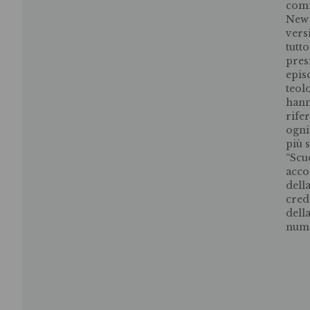
comi
New 
vers
tutto
pres
epis
teol
hann
rife
ogni
più
“Scu
acco
dell
cred
dell
nume