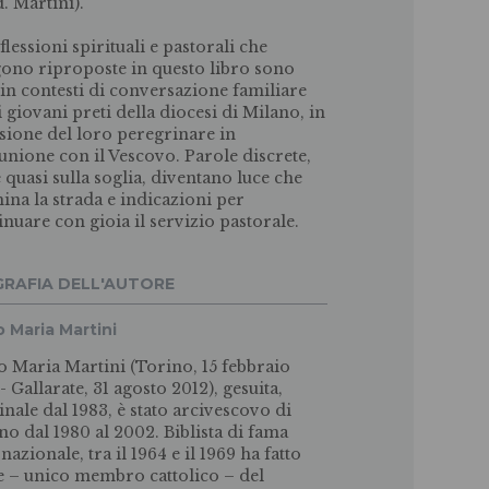
d. Martini).
flessioni spirituali e pastorali che
ono riproposte in questo libro sono
 in contesti di conversazione familiare
i giovani preti della diocesi di Milano, in
sione del loro peregrinare in
nione con il Vescovo. Parole discrete,
e quasi sulla soglia, diventano luce che
mina la strada e indicazioni per
inuare con gioia il servizio pastorale.
GRAFIA DELL'AUTORE
o Maria Martini
o Maria Martini (Torino, 15 febbraio
- Gallarate, 31 agosto 2012), gesuita,
inale dal 1983, è stato arcivescovo di
no dal 1980 al 2002. Biblista di fama
nazionale, tra il 1964 e il 1969 ha fatto
e – unico membro cattolico – del