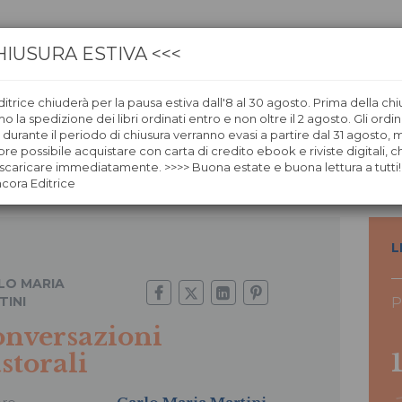
HIUSURA ESTIVA <<<
itrice chiuderà per la pausa estiva dall'8 al 30 agosto. Prima della chi
CA
LIBRERIE
ÀNCORAWOW
 la spedizione dei libri ordinati entro e non oltre il 2 agosto. Gli ordin
i durante il periodo di chiusura verranno evasi a partire dal 31 agosto,
re possibile acquistare con carta di credito ebook e riviste digitali, ch
caricare immediatamente. >>>> Buona estate e buona lettura a tutti!
ncora Editrice
L
LO MARIA
TINI
P
nversazioni
storali