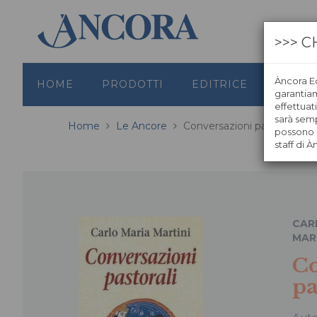
>>> C
Àncora Ed
HOME
PRODOTTI
EDITRICE
GRAFI
garantiamo
effettuat
sarà semp
Home
Le Ancore
Conversazioni pastorali
possono s
staff di À
CAR
MAR
Co
pa