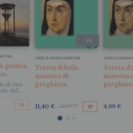
- 5%
RTINI
CARLO MARIA MARTINI
CARLO MARIA 
 gestiva
Teresa d'Avila
Teresa d'
po
maestra di
maestra 
preghiera
preghier
a di vita
polo del
12,00 €
11,40 €
4,99 €