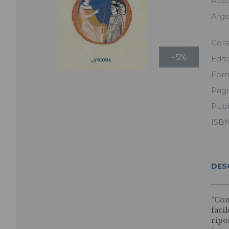
Aut
Arg
Coll
- 5%
Edit
For
Pag
Pubb
ISB
DES
“Con
faci
ripo