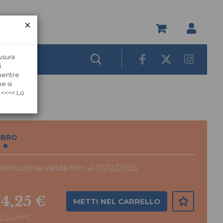
usura
i
 mentre
e si
 <<<< Lo
IBRO
romozione valida fino al 31/12/2026
14,25 €
METTI NEL CARRELLO
15,00 €