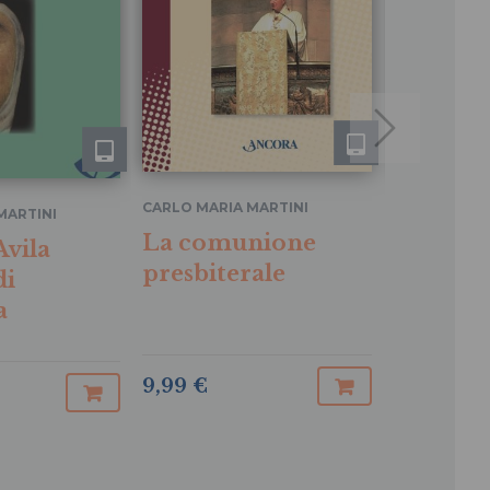
CARLO MARIA MARTINI
CARLO MARIA
MARTINI
La comunione
La com
Avila
presbiterale
presbite
di
a
Omelie de
Crismali 
9,99 €
16,15 €