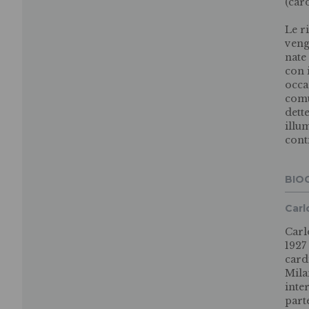
(car
Le ri
veng
nate
con 
occa
comu
dett
illu
cont
BIO
Carl
Carl
1927 
card
Mila
inter
part