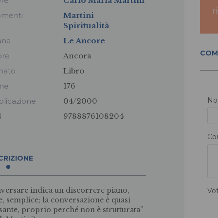
ore
Carlo Maria Martini
r
omenti
Martini
Spiritualità
ana
Le Ancore
COM
ore
Ancora
mato
Libro
ine
176
N
licazione
04/2000
N
9788876108204
Co
CRIZIONE
versare indica un discorrere piano,
Vo
le, semplice; la conversazione è quasi
sante, proprio perché non è strutturata”