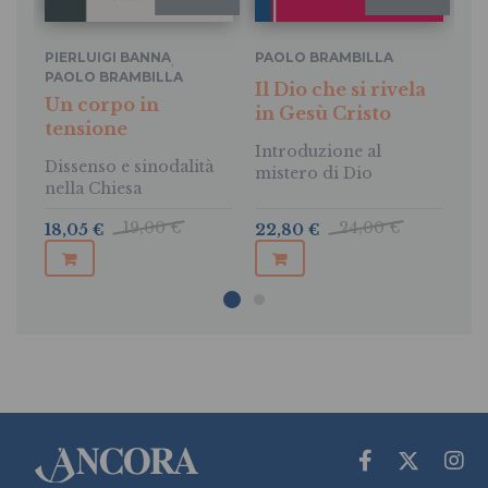
PIERLUIGI BANNA
PAOLO BRAMBILLA
PA
,
PAOLO BRAMBILLA
MA
Il Dio che si rivela
Un corpo in
Un
in Gesù Cristo
tensione
pr
Introduzione al
Dissenso e sinodalità
La
mistero di Dio
nella Chiesa
fro
di
19,00 €
24,00 €
18,05 €
22,80 €
27
pr