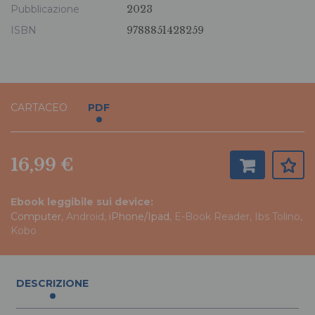
Pubblicazione
2023
ISBN
9788851428259
CARTACEO
PDF
16,99 €
Ebook leggibile sui device:
Computer
, Android,
iPhone/Ipad
, E-Book Reader, Ibs Tolino,
Kobo
DESCRIZIONE