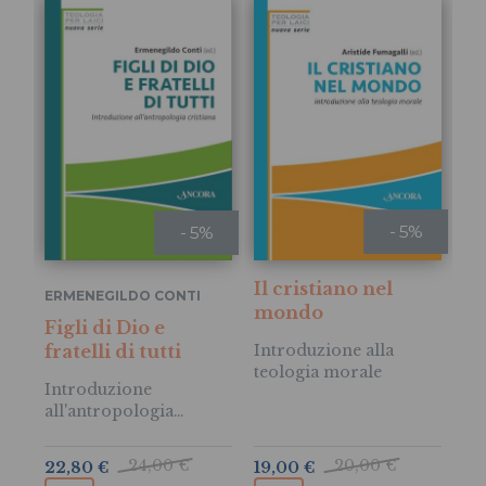
- 5%
- 5%
Il cristiano nel
ERMENEGILDO CONTI
PA
mondo
Figli di Dio e
Il
fratelli di tutti
Introduzione alla
in
teologia morale
Introduzione
In
all'antropologia
mi
cristiana
24,00 €
20,00 €
22,80 €
19,00 €
22