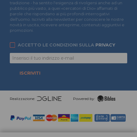
tradizione - ha sentito l'esigenza di rivolgersi anche ad un
pubblico più vasto, a quei «cercatori di Dio» affamati di
parole che rispondano ai più profondi interrogativi
dell'uomo. Iscriviti alla newsletter per conoscere le nostre
novità in uscita, ricevere anteprime, contenuti aggiuntivi e
promozioni.
ACCETTO LE CONDIZIONI SULLA
PRIVACY
ISCRIVITI
Realizzazione:
Powered by: