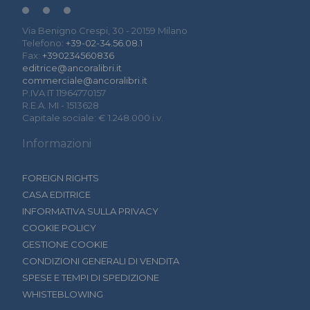
Via Benigno Crespi, 30 - 20159 Milano
Telefono:
+39-02-34.56.08.1
Fax:
+390234560836
editrice@ancoralibri.it
commerciale@ancoralibri.it
P.IVA IT 11964770157
R.E.A. MI - 1513628
Capitale sociale: € 1.248.000 i.v.
Informazioni
FOREIGN RIGHTS
CASA EDITRICE
INFORMATIVA SULLA PRIVACY
COOKIE POLICY
GESTIONE COOKIE
CONDIZIONI GENERALI DI VENDITA
SPESE E TEMPI DI SPEDIZIONE
WHISTEBLOWING