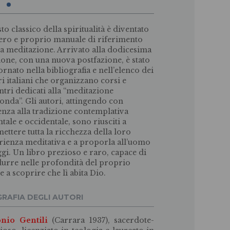
to classico della spiritualità è diventato
ero e proprio manuale di riferimento
la meditazione. Arrivato alla dodicesima
ione, con una nuova postfazione, è stato
ornato nella bibliografia e nell’elenco dei
ri italiani che organizzano corsi e
ntri dedicati alla “meditazione
onda”. Gli autori, attingendo con
enza alla tradizione contemplativa
ntale e occidentale, sono riusciti a
mettere tutta la ricchezza della loro
rienza meditativa e a proporla all’uomo
ggi. Un libro prezioso e raro, capace di
urre nelle profondità del proprio
e a scoprire che lì abita Dio.
GRAFIA DEGLI AUTORI
nio Gentili
(Carrara 1937), sacerdote-