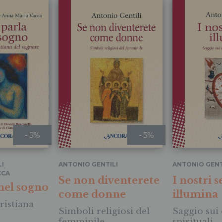
- 5%
- 5%
I
ANTONIO GENTILI
ANTONIO GENT
,
CCA
Se non diventerete
I nostri s
nel sogno
come donne
illumina
ristiana
Simboli religiosi del
Saggio sui 
femminile
spirituali