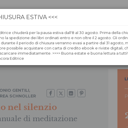
HIUSURA ESTIVA <<<
itrice chiuderà per la pausa estiva dall'8 al 30 agosto. Prima della chi
CA
LIBRERIE
ÀNCORAWOW
 la spedizione dei libri ordinati entro e non oltre il 2 agosto. Gli ordin
i durante il periodo di chiusura verranno evasi a partire dal 31 agosto,
re possibile acquistare con carta di credito ebook e riviste digitali, ch
caricare immediatamente. >>>> Buona estate e buona lettura a tutti!
ncora Editrice
L
ONIO GENTILI
,
REA SCHNOLLER
P
o nel silenzio
nuale di meditazione