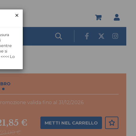
usura
i
 mentre
e si
 <<<< Lo
IBRO
romozione valida fino al 31/12/2026
21,85 €
METTI NEL CARRELLO
23,00 €