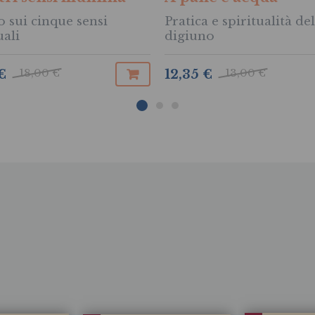
 sui cinque sensi
Pratica e spiritualità del
uali
digiuno
18,00 €
13,00 €
€
12,35 €