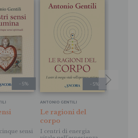
- 5%
- 5%
ILI
ANTONIO GENTILI
ANTONIO GEN
MARILENA B
ensi
Le ragioni del
Cibo (e 
corpo
Natura, cu
cinque sensi
I centri di energia
spirituali
vitale nell'esperienza