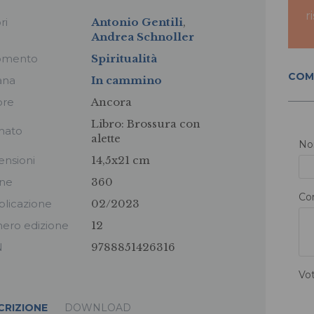
r
ri
Antonio Gentili
,
Andrea Schnoller
omento
Spiritualità
COM
ana
In cammino
ore
Ancora
Libro:
Brossura con
mato
alette
N
nsioni
14,5x21 cm
ine
360
Co
licazione
02/2023
ero edizione
12
N
9788851426316
Vo
CRIZIONE
DOWNLOAD