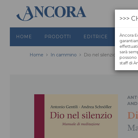
>>> C
Àncora Ed
HOME
PRODOTTI
EDITRICE
GRAFI
garantiamo
effettuat
sarà semp
Home
In cammino
Dio nel silenzio
possono s
staff di À
ANT
AND
Di
Ma