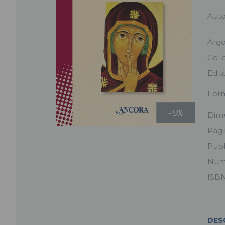
Auto
Arg
Coll
Edit
For
- 5%
Dime
Pag
Pubb
Num
ISB
DES