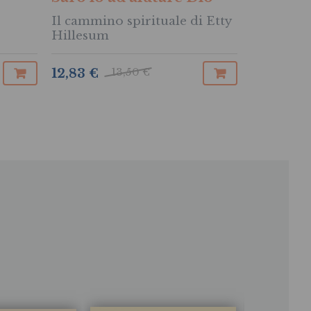
Il cammino spirituale di Etty
Per un'art
Hillesum
sognare
13,50 €
12,83 €
14,73 €