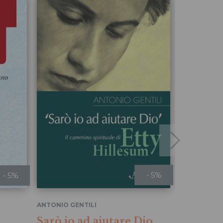
- 5%
- 5%
ANTONIO GENTILI
ANTONIO GE
Sarò io ad aiutare Dio
Dio par