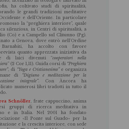
gioso, licenziato in teologia e laureato in
sofia, ha coltivato studi di spiritualità,
orando le grandi tradizioni meditative
’Occidente e dell’Oriente. In particolare
romosso la “preghiera interiore”, quale
ica silenziosa, in Centri di spiritualità, a
lio (Co) e a Campello sul Clitunno (Pg).
inato a Genova, dove entrò nell’Ordine
 Barnabiti, ha accolto con favore
prevista quanto apprezzata iniziativa da
te di laici divenuti “
cooperatori nella
iera
” (2 Cor 1,11). Guida corsi di
“Preghiera
uore”
, di
“Yoga e Cristianesimo”
e organizza
timane di
“Digiuno e meditazione per la
ficazione integrale”
. Con Àncora ha
licato numerosi libri tradotti in tutto il
do.
rea Schnöller
, frate cappuccino, anima
rsi gruppi di ricerca meditativa in
no e in Italia. Nel 2001 ha fondato
sociazione «Il Ponte sul Guado» per la
tazione e la crescita interiore, con sede