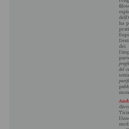
reli
filo
espl
dell
ha p
prat
Eupi
Dest
dei
l’im
par
pregh
del c
set
puri
pubb
mon
And
dive
Tici
l’As
medi