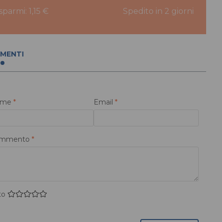
isparmi: 1,15 €
Spedito in 2 giorni
MENTI
ome
*
Email
*
mmento
*
to