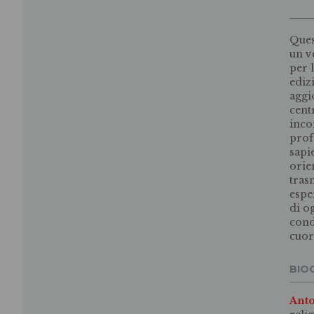
Ques
un v
per 
ediz
aggi
cent
inco
prof
sapi
orie
tras
espe
di o
cond
cuor
BIO
Anto