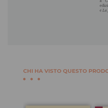
a C
ediz
e
La 
CHI HA VISTO QUESTO PRODO