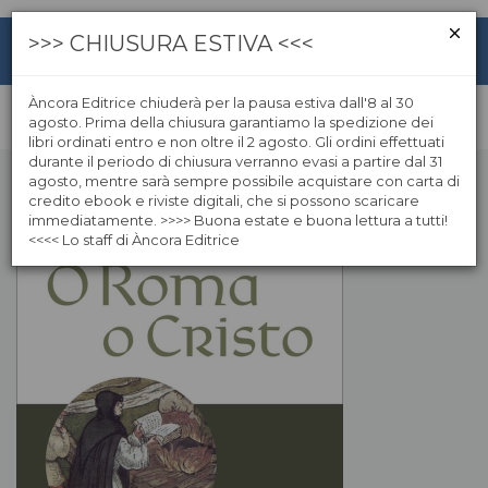
>>> CHIUSURA ESTIVA <<<
Àncora Editrice chiuderà per la pausa estiva dall'8 al 30
agosto. Prima della chiusura garantiamo la spedizione dei
libri ordinati entro e non oltre il 2 agosto. Gli ordini effettuati
durante il periodo di chiusura verranno evasi a partire dal 31
agosto, mentre sarà sempre possibile acquistare con carta di
credito ebook e riviste digitali, che si possono scaricare
immediatamente. >>>> Buona estate e buona lettura a tutti!
<<<< Lo staff di Àncora Editrice