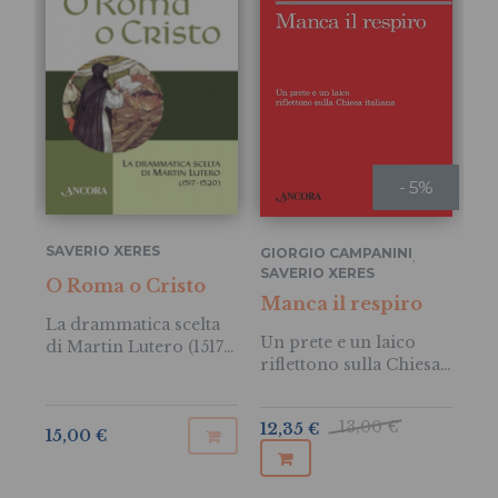
- 5%
SAVERIO XERES
GIORGIO CAMPANINI
SA
,
SAVERIO XERES
O Roma o Cristo
La
Manca il respiro
in
La drammatica scelta
Un prete e un laico
di Martin Lutero (1517-
Du
riflettono sulla Chiesa
1520)
sot
italiana
ri
13,00 €
12,35 €
15,00 €
22