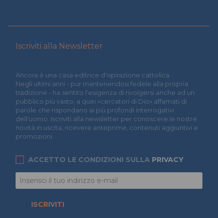
Iscriviti alla Newsletter
Àncora è una casa editrice d'ispirazione cattolica.
Negli ultimi anni - pur mantenendosi fedele alla propria
tradizione - ha sentito l'esigenza di rivolgersi anche ad un
pubblico più vasto, a quei «cercatori di Dio» affamati di
parole che rispondano ai più profondi interrogativi
dell'uomo. Iscriviti alla newsletter per conoscere le nostre
novità in uscita, ricevere anteprime, contenuti aggiuntivi e
promozioni.
ACCETTO LE CONDIZIONI SULLA
PRIVACY
ISCRIVITI