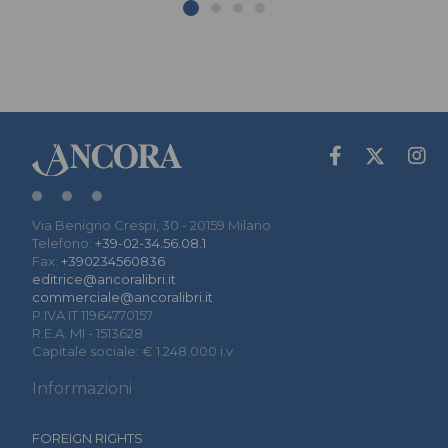
Via Benigno Crespi, 30 - 20159 Milano
Telefono:
+39-02-34.56.08.1
Fax:
+390234560836
editrice@ancoralibri.it
commerciale@ancoralibri.it
P.IVA IT 11964770157
R.E.A. MI - 1513628
Capitale sociale: € 1.248.000 i.v.
Informazioni
FOREIGN RIGHTS