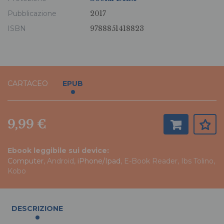
Pubblicazione
2017
ISBN
9788851418823
CARTACEO
EPUB
9,99 €
Ebook leggibile sui device:
Computer
, Android,
iPhone/Ipad
, E-Book Reader, Ibs Tolino,
Kobo
DESCRIZIONE