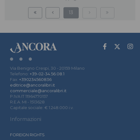
13
Via Benigno Crespi, 30 - 20159 Milano
Telefono:
+39-02-34.56.08.1
Fax:
+390234560836
editrice@ancoralibri.it
commerciale@ancoralibri.it
P.IVA IT 11964770157
R.E.A. MI - 1513628
Capitale sociale: € 1.248.000 i.v.
Informazioni
FOREIGN RIGHTS