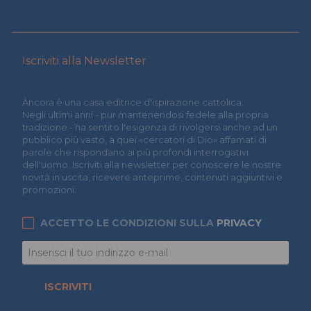
Iscriviti alla Newsletter
Àncora è una casa editrice d'ispirazione cattolica.
Negli ultimi anni - pur mantenendosi fedele alla propria
tradizione - ha sentito l'esigenza di rivolgersi anche ad un
pubblico più vasto, a quei «cercatori di Dio» affamati di
parole che rispondano ai più profondi interrogativi
dell'uomo. Iscriviti alla newsletter per conoscere le nostre
novità in uscita, ricevere anteprime, contenuti aggiuntivi e
promozioni.
ACCETTO LE CONDIZIONI SULLA
PRIVACY
ISCRIVITI