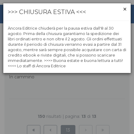
>>> CHIUSURA ESTIVA <<<
Àncora Editrice chiuderà per la pausa estiva dall'8 al 30
agosto. Prima della chiusura garantiamo la spedizione dei
libri ordinati entro e non oltre il 2 agosto. Gli ordini effettuati
In cammino
durante il periodo di chiusura verranno evasi a partire dal 31
agosto, mentre sarà sempre possibile acquistare con carta di
credito ebook e riviste digitali, che si possono scaricare
immediatamente. >>>> Buona estate e buona lettura a tutti!
<<<< Lo staff di Àncora Editrice
In cammino
150
risultati | pagina:
13
di
13
13