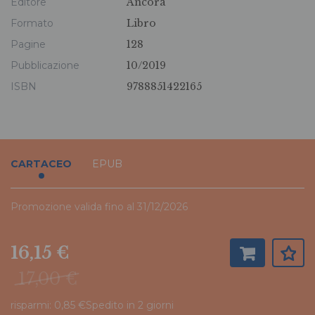
Editore
Ancora
Formato
Libro
Pagine
128
Pubblicazione
10/2019
ISBN
9788851422165
CARTACEO
EPUB
Promozione valida fino al 31/12/2026
16,15 €
17,00 €
risparmi: 0,85 €
Spedito in 2 giorni