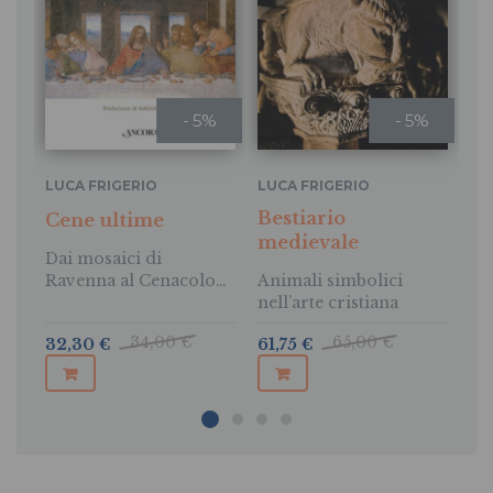
- 5%
- 5%
LUCA FRIGERIO
LUCA FRIGERIO
LU
Bestiario
Cene ultime
Ca
medievale
Dai mosaici di
La
Ravenna al Cenacolo
Animali simbolici
di Leonardo
nell’arte cristiana
34,00 €
65,00 €
32,30 €
61,75 €
28