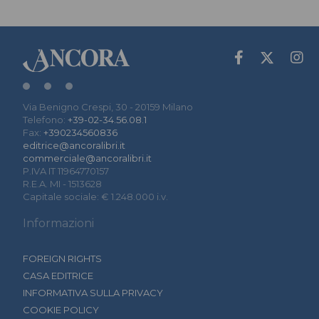
Via Benigno Crespi, 30 - 20159 Milano
Telefono:
+39-02-34.56.08.1
Fax:
+390234560836
editrice@ancoralibri.it
commerciale@ancoralibri.it
P.IVA IT 11964770157
R.E.A. MI - 1513628
Capitale sociale: € 1.248.000 i.v.
Informazioni
FOREIGN RIGHTS
CASA EDITRICE
INFORMATIVA SULLA PRIVACY
COOKIE POLICY