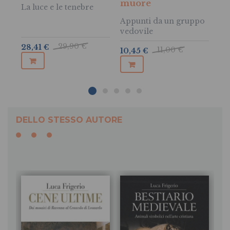
muore
La luce e le tenebre
Appunti da un gruppo
vedovile
14
29,90 €
28,41 €
11,00 €
10,45 €
DELLO STESSO AUTORE