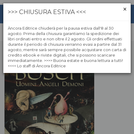
>>> CHIUSURA ESTIVA <<<
Àncora Editrice chiuderà per la pausa estiva dall'8 al 30
agosto. Prima della chiusura garantiamo la spedizione dei
libri ordinati entro e non oltre il 2 agosto. Gli ordini effettuati
durante il periodo di chiusura verranno evasi a partire dal 31
agosto, mentre sarà sempre possibile acquistare con carta di
credito ebook e riviste digitali, che si possono scaricare
immediatamente. >>>> Buona estate e buona lettura a tutti!
<<<< Lo staff di Àncora Editrice