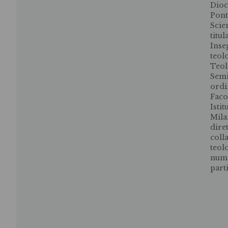
Dioc
Pont
Scie
titul
Inse
teol
Teol
Semi
ordi
Faco
Isti
Mila
dire
colla
teol
nume
part