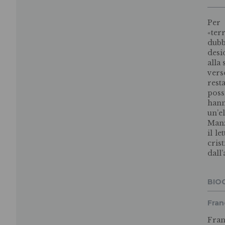
Per 
«ter
dubb
des
alla
vers
rest
poss
han
un’
Manz
il l
cri
dall’
BIO
Fran
Fran