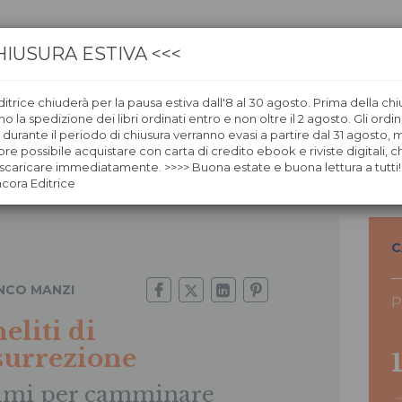
HIUSURA ESTIVA <<<
itrice chiuderà per la pausa estiva dall'8 al 30 agosto. Prima della chi
CA
LIBRERIE
ÀNCORAWOW
 la spedizione dei libri ordinati entro e non oltre il 2 agosto. Gli ordin
i durante il periodo di chiusura verranno evasi a partire dal 31 agosto,
re possibile acquistare con carta di credito ebook e riviste digitali, ch
caricare immediatamente. >>>> Buona estate e buona lettura a tutti!
ncora Editrice
C
NCO MANZI
P
eliti di
surrezione
lmi per camminare