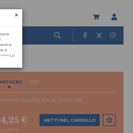
usura
i
 mentre
e si
 <<<< Lo
ARTACEO
PDF
romozione valida fino al 31/12/2026
14,25 €
METTI NEL CARRELLO
15,00 €