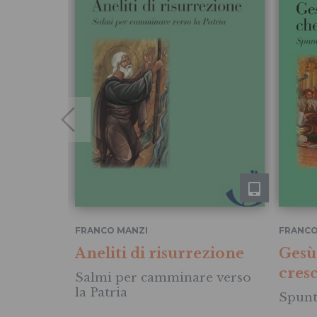
FRANCO MANZI
FRANCO
Aneliti di risurrezione
Gesù:
cres
Salmi per camminare verso
la Patria
Spunti