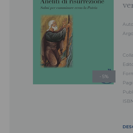
ve
Aut
Arg
Coll
Edit
For
- 5%
Pag
Pubb
ISB
DES