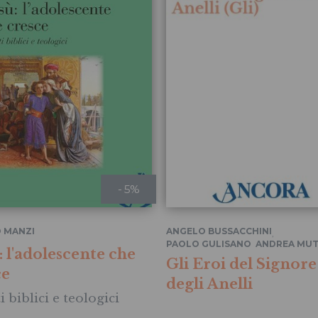
- 5%
 MANZI
ANGELO BUSSACCHINI
,
PAOLO GULISANO
ANDREA MUT
,
 l'adolescente che
Gli Eroi del Signore
ce
degli Anelli
 biblici e teologici