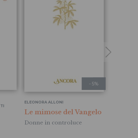
- 5%
MICAELA SO
ELEONORA ALLONI
TI
Le para
Le mimose del Vangelo
Donne in controluce