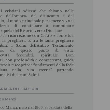
i cristiani odierni che abitano nelle
re dell’ombra» del disincanto e del
io, il modo principale per tenere vivo il
iderio di continuare a camminare
 sequela del Risorto verso Dio, cioè
o la risurrezione con Cristo e come lui,
a la preghiera. E tra le tante preghiere
ibili, i Salmi dell’Antico Testamento
no, da questo punto di vista,
elevata fecondità spirituale. Don
i, con profondità e competenza, guida
ettore a riscoprire i fondamenti della fede
stiana nella “vita eterna” partendo
analisi di alcuni Salmi.
GRAFIA DELL'AUTORE
co Manzi
co Manzi, nato nel 1966, sacerdote della