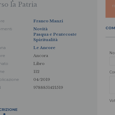
rso la Patria
r
ore
Franco Manzi
COM
omenti
Novità
Pasqua e Pentecoste
Spiritualità
ana
Le Ancore
N
ore
Ancora
mato
Libro
ine
112
Co
licazione
04/2019
N
9788851421519
Vo
CRIZIONE