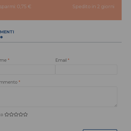
isparmi: 0,75 €
Spedito in 2 giorni
MENTI
ome
*
Email
*
mmento
*
to