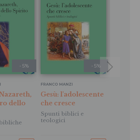
- 5%
- 5%
Come sof
I
FRANCO MANZI
Spirito
 Nazareth,
Gesù: l'adolescente
Lo stile d
ro dello
che cresce
Santo nel
Spunti biblici e
nel mond
teologici
 bibliche