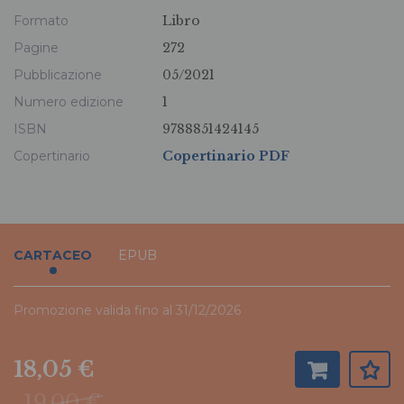
Formato
Libro
Pagine
272
Pubblicazione
05/2021
Numero edizione
1
ISBN
9788851424145
Copertinario
Copertinario PDF
CARTACEO
EPUB
Promozione valida fino al 31/12/2026
18,05 €
19,00 €