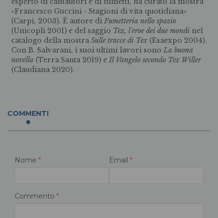
esperto di cantautori e di fumetti, ha curato la mostra
«Francesco Guccini - Stagioni di vita quotidiana»
(Carpi, 2003). È autore di
Fumetteria nello spazio
(Unicopli 2001) e del saggio
Tex, l'eroe dei due mondi
nel
catalogo della mostra
Sulle tracce di Tex
(Esaexpo 2004).
Con B. Salvarani, i suoi ultimi lavori sono
La buona
novella
(Terra Santa 2019) e
Il Vangelo secondo Tex Willer
(Claudiana 2020).
COMMENTI
Nome
*
Email
*
Commento
*