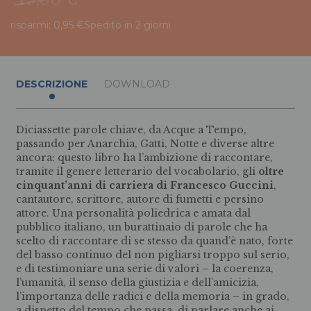
risparmi: 0,95 €
Spedito in 2 giorni
DESCRIZIONE
DOWNLOAD
Diciassette parole chiave, da Acque a Tempo,
passando per Anarchia, Gatti, Notte e diverse altre
ancora: questo libro ha l’ambizione di raccontare,
tramite il genere letterario del vocabolario, gli
oltre
cinquant’anni di carriera di Francesco Guccini
,
cantautore, scrittore, autore di fumetti e persino
attore. Una personalità poliedrica e amata dal
pubblico italiano, un burattinaio di parole che ha
scelto di raccontare di se stesso da quand’è nato, forte
del basso continuo del non pigliarsi troppo sul serio,
e di testimoniare una serie di valori – la coerenza,
l’umanità, il senso della giustizia e dell’amicizia,
l’importanza delle radici e della memoria – in grado,
a dispetto del tempo che passa, di parlare anche ai