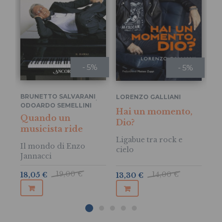
- 5%
- 5%
BRUNETTO SALVARANI
LORENZO GALLIANI
,
PA
ODOARDO SEMELLINI
Hai un momento,
Lu
Quando un
Dio?
gi
musicista ride
Ligabue tra rock e
Un
Il mondo di Enzo
cielo
Jannacci
19,00 €
14,00 €
18,05 €
13,30 €
14