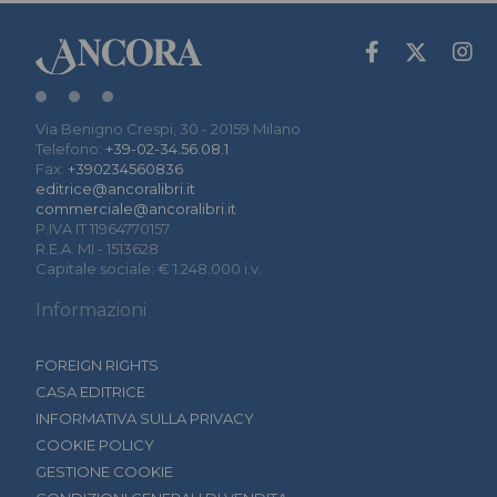
Via Benigno Crespi, 30 - 20159 Milano
Telefono:
+39-02-34.56.08.1
Fax:
+390234560836
editrice@ancoralibri.it
commerciale@ancoralibri.it
P.IVA IT 11964770157
R.E.A. MI - 1513628
Capitale sociale: € 1.248.000 i.v.
Informazioni
FOREIGN RIGHTS
CASA EDITRICE
INFORMATIVA SULLA PRIVACY
COOKIE POLICY
GESTIONE COOKIE