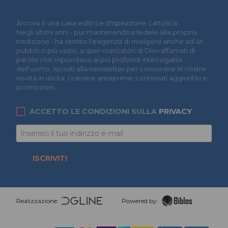
Àncora è una casa editrice d'ispirazione cattolica.
Negli ultimi anni - pur mantenendosi fedele alla propria
tradizione - ha sentito l'esigenza di rivolgersi anche ad un
pubblico più vasto, a quei «cercatori di Dio» affamati di
parole che rispondano ai più profondi interrogativi
dell'uomo. Iscriviti alla newsletter per conoscere le nostre
novità in uscita, ricevere anteprime, contenuti aggiuntivi e
promozioni.
ACCETTO LE CONDIZIONI SULLA
PRIVACY
ISCRIVITI
Realizzazione:
Powered by: