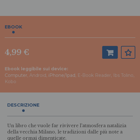
EBOOK
4,99 €
Ebook leggibile sui device:
Computer
, Android,
iPhone/Ipad
, E-Book Reader, Ibs Tolino,
Kobo
DESCRIZIONE
Un libro che vuole far rivivere l'atmosfera natalizia
della vecchia Milano, le tradizioni dalle più note a
quelle ormai dimenticate.